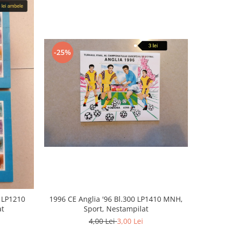
-25%
9 LP1210
1996 CE Anglia '96 Bl.300 LP1410 MNH,
at
Sport, Nestampilat
4,00 Lei
3,00 Lei