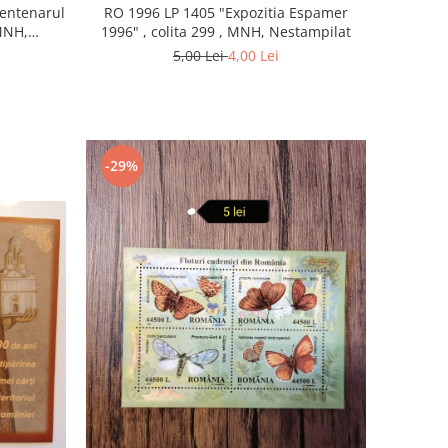
entenarul
RO 1996 LP 1405 "Expozitia Espamer
 MNH,
1996" , colita 299 , MNH, Nestampilat
5,00 Lei
4,00 Lei
-29%