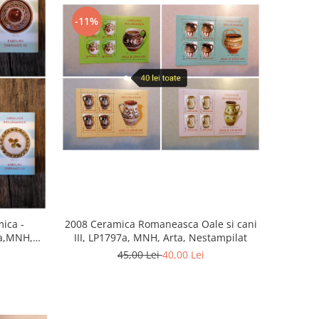
-11%
mica -
2008 Ceramica Romaneasca Oale si cani
eta,MNH,
III, LP1797a, MNH, Arta, Nestampilat
45,00 Lei
40,00 Lei