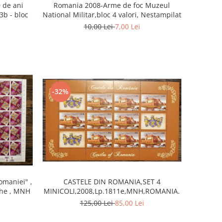
 de ani
Romania 2008-Arme de foc Muzeul
3b - bloc
National Militar,bloc 4 valori, Nestampilat
10,00 Lei
7,00 Lei
-32%
omaniei" ,
CASTELE DIN ROMANIA,SET 4
che , MNH
MINICOLI,2008,Lp.1811e,MNH,ROMANIA.
125,00 Lei
85,00 Lei