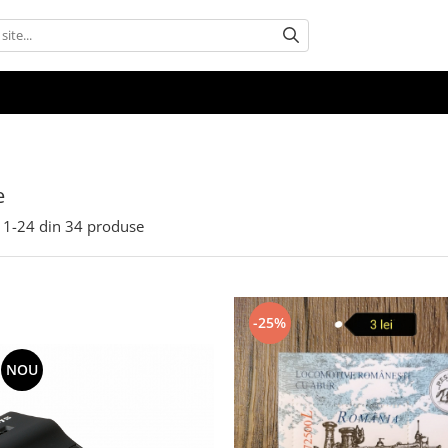
e
1-
24
din
34
produse
-25%
NOU