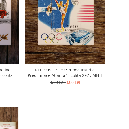
otive
RO 1995 LP 1397 "Concursurile
 colita
Preolimpice Atlanta" , colita 297 , MNH
4,00 Lei
3,00 Lei