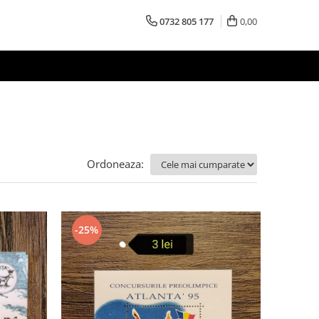
0732 805 177
0,00
Ordoneaza:
-25%