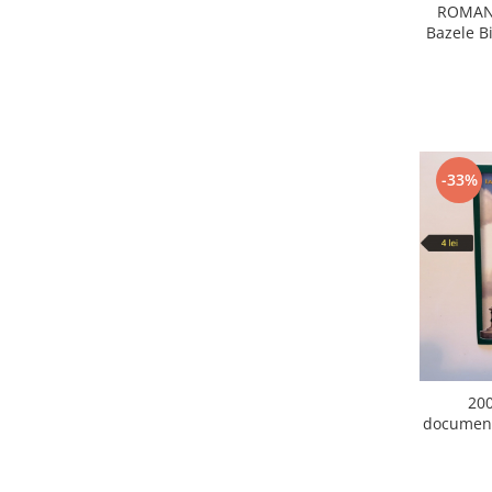
ROMANI
Bazele B
-33%
200
document