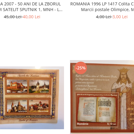
 2007 - 50 ANI DE LA ZBORUL
ROMANIA 1996 LP 1417 Colita C
I SATELIT SPUTNIK 1, MNH - LP
Marcii postale Olimpice,
85b, Spatiu, Nestampilat
Nestampilat
45,00 Lei
40,00 Lei
4,00 Lei
3,00 Lei
-25%