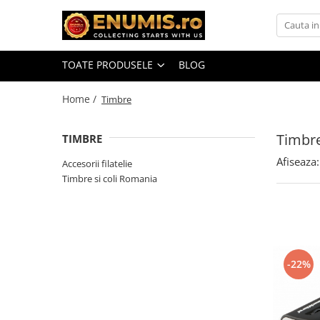
Toate Produsele
TOATE PRODUSELE
BLOG
Monede
Monede Romania
Home /
Timbre
Accesorii colectie monede
Timbr
TIMBRE
Albume cu folii pentru stocare
monede
Afiseaza:
Accesorii filatelie
Bibliorafturi
Timbre si coli Romania
Capsule monede
Cartonase autoadezive
Folii stocare monede
Soluții curățare, pensete, mănuși,
lupa
-22%
Tavite stocare si expunere
Monede straine