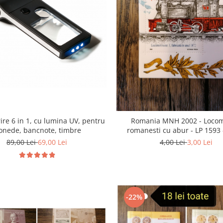
re 6 in 1, cu lumina UV, pentru
Romania MNH 2002 - Locom
nede, bancnote, timbre
romanesti cu abur - LP 1593 -
89,00 Lei
69,00 Lei
4,00 Lei
3,00 Lei
-22%