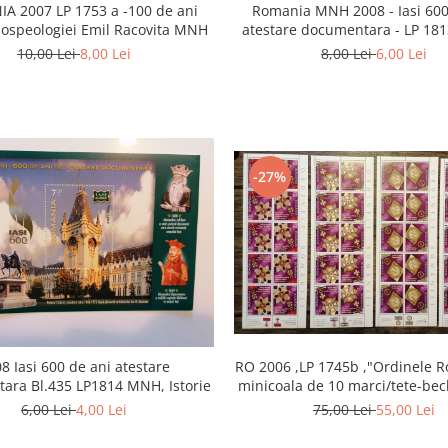
Romania MNH 2008 - Iasi 600
A 2007 LP 1753 a -100 de ani
atestare documentara - LP 181
iospeologiei Emil Racovita MNH
8,00 Lei
6,00 Lei
10,00 Lei
8,00 Lei
-27%
8 Iasi 600 de ani atestare
RO 2006 ,LP 1745b ,"Ordinele R
ara Bl.435 LP1814 MNH, Istorie
minicoala de 10 marci/tete-be
6,00 Lei
4,00 Lei
75,00 Lei
55,00 Lei