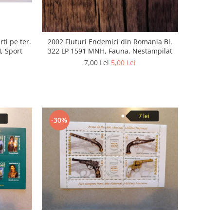
rti pe ter.
2002 Fluturi Endemici din Romania Bl.
, Sport
322 LP 1591 MNH, Fauna, Nestampilat
7,00 Lei
5,00 Lei
-30%