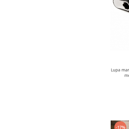
Monede Africa
Monede America
Monede Asia
Monede Australia si Oceania
Monede Euro, Eurocenti
Monede Europa
Bancnote
Bancnote Romania
Accesorii colectie bancnote
Lupa mari
Albume cu folii pentru stocare
mo
bancnote
Bibliorafturi
Folii pentru stocare bancnote, la
bucata
Folii pentru stocare bancnote, la
pachet
Folii tip poseta, pentru bancnote,
cu 1 buzunar
-17%