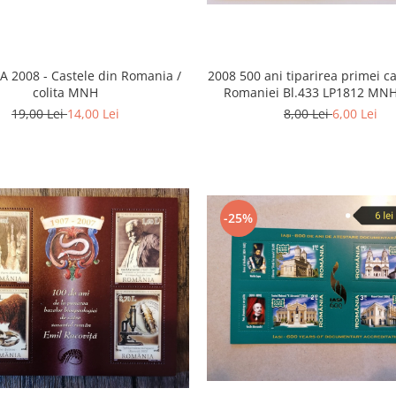
 2008 - Castele din Romania /
2008 500 ani tiparirea primei ca
colita MNH
Romaniei Bl.433 LP1812 MNH
19,00 Lei
14,00 Lei
8,00 Lei
6,00 Lei
-25%