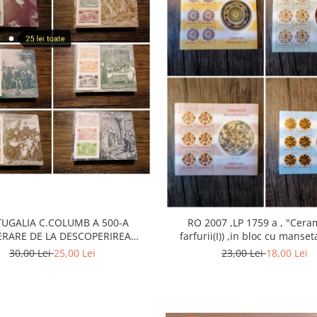
UGALIA C.COLUMB A 500-A
RO 2007 ,LP 1759 a , "Cera
ERARE DE LA DESCOPERIREA
farfurii(I)) ,in bloc cu mans
MERICII, COMPLET MNH
Istorie
30,00 Lei
25,00 Lei
23,00 Lei
18,00 Lei