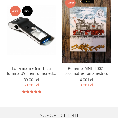
-25%
-22%
NOU
Lupa marire 6 in 1, cu
Romania MNH 2002 -
lumina UV, pentru monede,
Locomotive romanesti cu
bancnote, timbre
abur - LP 1593 - colita
89,00 Lei
4,00 Lei
69,00 Lei
3,00 Lei
SUPORT CLIENTI