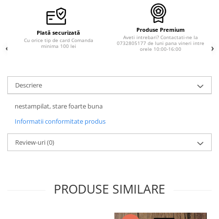
Produse Premium
Plată securizată
Aveti intrebari? Contactati-ne la
Cu orice tip de card Comanda
0732805177 de luni pana vineri intre
minima 100 lei
orele 10:00-16:00
Descriere
nestampilat, stare foarte buna
Informatii conformitate produs
Review-uri
(0)
PRODUSE SIMILARE