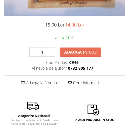
Bancnote Asia
Monede Asia
Bancnote Australia si Oceania
Monede Australia si Oceania
Bancnote Europa
Monede Euro, Eurocenti
Gradate PMG
19,00 Lei
14,00 Lei
Monede Europa
IN STOC
ADAUGA IN COS
Cod Produs:
C946
Ai nevoie de ajutor?
0732 805 177
Adauga la Favorite
Cere informatii
Acoperire Națională
> 2500 PRODUSE IN STOC
Livrăm oriunde în țară Posibilitate
ridicare de la FANbox sau EasyBox