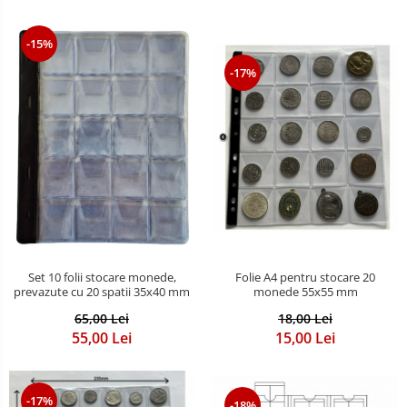
-15%
-17%
Folie A4 pentru stocare 20
Set 10 folii stocare monede,
monede 55x55 mm
prevazute cu 20 spatii 35x40 mm
18,00 Lei
65,00 Lei
15,00 Lei
55,00 Lei
-17%
-18%