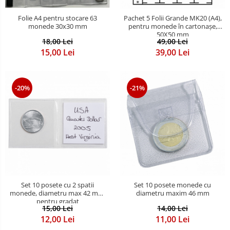
Bancnote America
Monede America
Bancnote Asia
Folie A4 pentru stocare 63
Pachet 5 Folii Grande MK20 (A4),
Monede Asia
monede 30x30 mm
pentru monede în cartonașe,
Bancnote Australia si Oceania
50X50 mm
Monede Australia si Oceania
18,00 Lei
49,00 Lei
Bancnote Europa
Monede Euro, Eurocenti
15,00 Lei
39,00 Lei
Gradate PMG
Monede Europa
-20%
-21%
Set 10 posete cu 2 spatii
Set 10 posete monede cu
monede, diametru max 42 mm,
diametru maxim 46 mm
pentru gradat
15,00 Lei
14,00 Lei
12,00 Lei
11,00 Lei