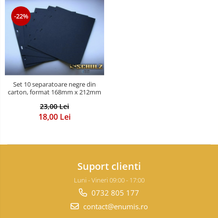
-22%
Set 10 separatoare negre din
carton, format 168mm x 212mm
23,00 Lei
18,00 Lei
Suport clienti
Luni - Vineri 09:00 - 17:00
0732 805 177
contact@enumis.ro