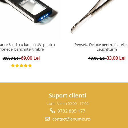
rire 6 in 1, cu lumina UV, pentru
Penseta Deluxe pentru filatelie
monede, bancnote, timbre
Leuchtturm
69,00 Lei
33,00 Lei
89,00 Lei
40,00 Lei
Suport clienti
Luni - Vineri 09:00 - 17:00
0732 805 177
contact@enumis.ro