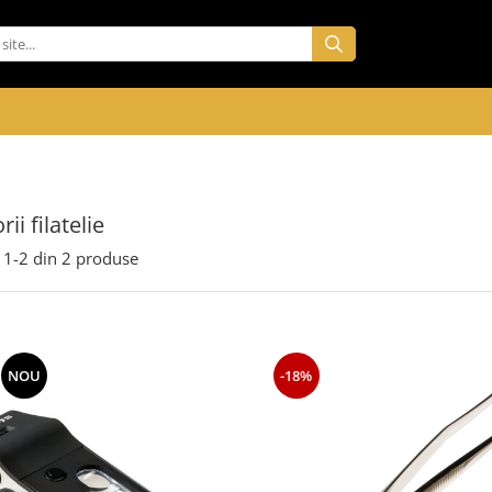
ii filatelie
1-
2
din
2
produse
NOU
-18%