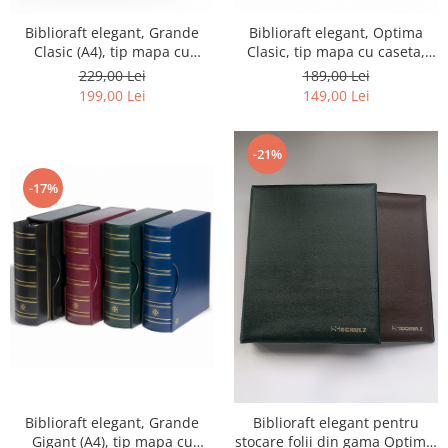
Bancnote Asia
Monede Asia
Bancnote Australia si Oceania
Biblioraft elegant, Grande
Biblioraft elegant, Optima
Monede Australia si Oceania
Clasic (A4), tip mapa cu
Clasic, tip mapa cu caseta,
Bancnote Europa
Monede Euro, Eurocenti
caseta, diferite culori
diferite culori
229,00 Lei
189,00 Lei
Gradate PMG
Monede Europa
199,00 Lei
149,00 Lei
-21%
-17%
Biblioraft elegant, Grande
Biblioraft elegant pentru
Gigant (A4), tip mapa cu
stocare folii din gama Optima,