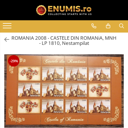
Toate Produsele
Monede
ROMANIA 2008 - CASTELE DIN ROMANiA, MNH
Monede Romania
- LP 1810, Nestampilat
Accesorii colectie monede
Albume cu folii pentru stocare
-29%
monede
Bibliorafturi
Capsule monede
Cartonase autoadezive
Folii stocare monede
Soluții curățare, pensete, mănuși,
lupa
Tavite stocare si expunere
Monede straine