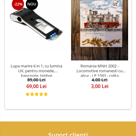
-22%
NOU
Lupa marire 6 in 1, cu lumina
Romania MNH 2002 -
UV, pentru monede,
Locomotive romanesti cu
bancnote, timbre
abur - LP 1593 - colita
89,00 Lei
4,00 Lei
69,00 Lei
3,00 Lei
Suport clienti