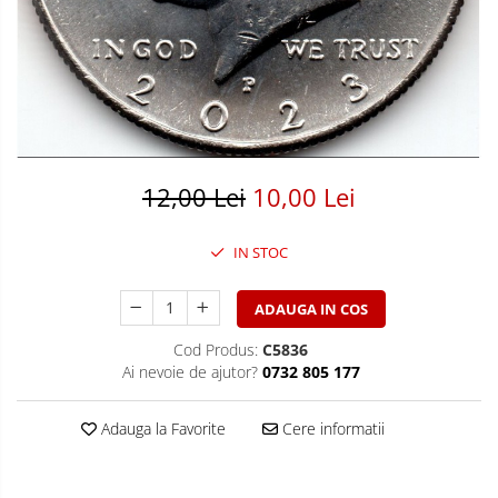
Bancnote America
Monede America
Bancnote Asia
Monede Asia
Bancnote Australia si Oceania
Monede Australia si Oceania
Bancnote Europa
Monede Euro, Eurocenti
Gradate PMG
Monede Europa
12,00 Lei
10,00 Lei
IN STOC
ADAUGA IN COS
Cod Produs:
C5836
Ai nevoie de ajutor?
0732 805 177
Adauga la Favorite
Cere informatii