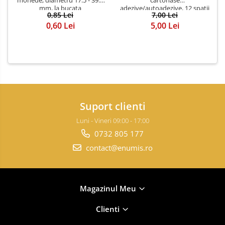
mm, la bucata
adezive/autoadezive, 12 spatii
0,85 Lei
7,00 Lei
0,60 Lei
5,00 Lei
Suport clienti
Luni - Vineri 09:00 - 17:00
0732 805 177
contact@enumis.ro
Magazinul Meu
Clienti