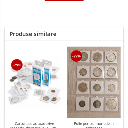
Produse similare
-29%
-29%
Cartonase autoadezive
Folie pentru monede in
monede, diametru 17.5 - 39.5
cartonase