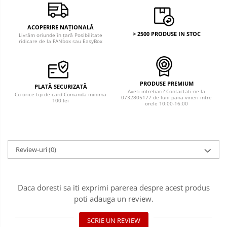
ACOPERIRE NAȚIONALĂ
> 2500 PRODUSE IN STOC
Livrăm oriunde în țară Posibilitate
ridicare de la FANbox sau EasyBox
PRODUSE PREMIUM
PLATĂ SECURIZATĂ
Aveti intrebari? Contactati-ne la
Cu orice tip de card Comanda minima
0732805177 de luni pana vineri intre
100 lei
orele 10:00-16:00
Review-uri
(0)
Daca doresti sa iti exprimi parerea despre acest produs
poti adauga un review.
SCRIE UN REVIEW