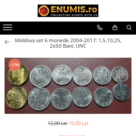
Monede
Bancnote
Timbre
Monede Romania
Bancnote Romania
Accesorii filatelie
Accesorii colectie monede
Accesorii colectie bancnote
Timbre si coli Romania
Moldova set 6 monede 2004-2017: 1,5,10,25,
2x50 Bani, UNC
Albume cu folii pentru stocare
Albume cu folii pentru stocare
monede
bancnote
Bibliorafturi
Bibliorafturi
-17%
Capsule monede
Folii pentru stocare bancnote, la
bucata
Cartonase autoadezive
Folii pentru stocare bancnote, la
Folii stocare monede
pachet
Soluții curățare, pensete, mănuși,
Folii tip poseta, pentru bancnote,
lupa
cu 1 buzunar
Tavite stocare si expunere
Bancnote straine
Monede straine
Bancnote Africa
12,00 Lei
10,00 Lei
Monede Africa
Bancnote America
Monede America