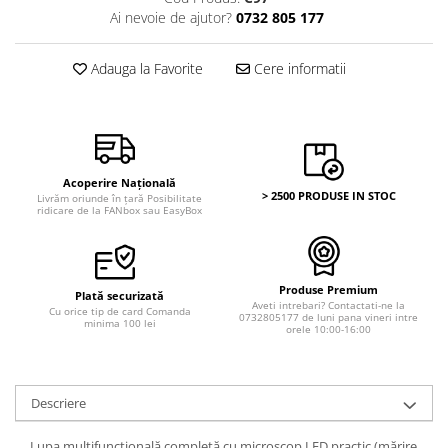
Ai nevoie de ajutor?
0732 805 177
Adauga la Favorite
Cere informatii
Acoperire Națională
> 2500 PRODUSE IN STOC
Livrăm oriunde în țară Posibilitate
ridicare de la FANbox sau EasyBox
Produse Premium
Plată securizată
Aveti intrebari? Contactati-ne la
Cu orice tip de card Comanda
0732805177 de luni pana vineri intre
minima 100 lei
orele 10:00-16:00
Descriere
Lupa multifuncțională completă cu microscop LED practic (mărire