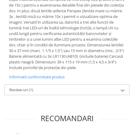
de 15x ) pentru a examinarea detaliile fine din piesele din colecția
dvs. In plus, două lentile asferice Perspex (lentila mare cu mărire
3x , lentilă mică cu mărire 10x ) permit o vizualizare optima de
imagini. Versatil în utilizarea sa, datorită a trei alte funcții de
lumină: trei LED-uri de înaltă tehnologie (torță), o lampă UV cu
undă lungă pentru verificarea autenticității bancnotelor și
timbrelor și a unei lumini albe LED pentru a examina colecțiile
dvs. chiar și în condiții de iluminare proaste. Dimensiunea lentilei:
30 x 37 mm (mari, 1 1/5 x 1,5") sau 15 mm in diametru (mic, 2/3")
Baterie alimentată cu 3x LR1130 (AB10) (include baterie) Carcasă
plastic neagră. Dimensiuni: 39 x 115 x 19 mm (1,5 x 4,5 x 3/4”).
Include portofel de protecție din piele.
Informatii conformitate produs
Review-uri
(1)
RECOMANDARI