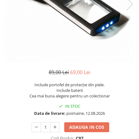
Bancnote Asia
Monede Asia
Bancnote Australia si Oceania
Monede Australia si Oceania
Bancnote Europa
Monede Euro, Eurocenti
Gradate PMG
Monede Europa
89,00 Lei
69,00 Lei
Include portofel de protecție din piele.
Include baterii
Cea mai buna alegere pentru un colectionar
IN STOC
Data de livrare:
poimaine, 12.08.2026
ADAUGA IN COS
Cod Produs:
C97