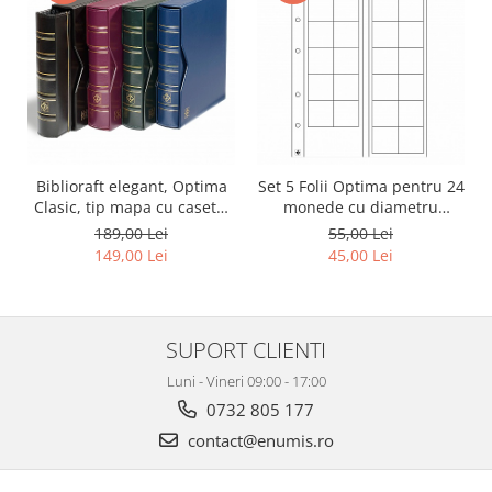
Biblioraft elegant, Optima
Set 5 Folii Optima pentru 24
Clasic, tip mapa cu caseta,
monede cu diametru
diferite culori
maxim 34 mm
189,00 Lei
55,00 Lei
149,00 Lei
45,00 Lei
SUPORT CLIENTI
Luni - Vineri 09:00 - 17:00
0732 805 177
contact@enumis.ro