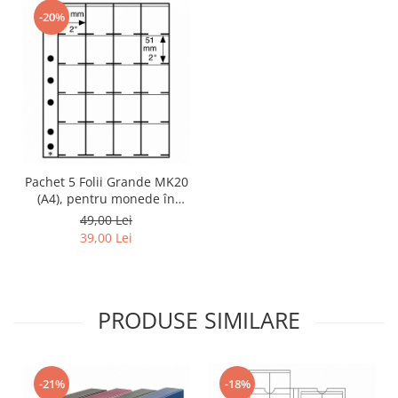
-20%
Pachet 5 Folii Grande MK20
(A4), pentru monede în
cartonașe, 50X50 mm
49,00 Lei
39,00 Lei
PRODUSE SIMILARE
-21%
-18%