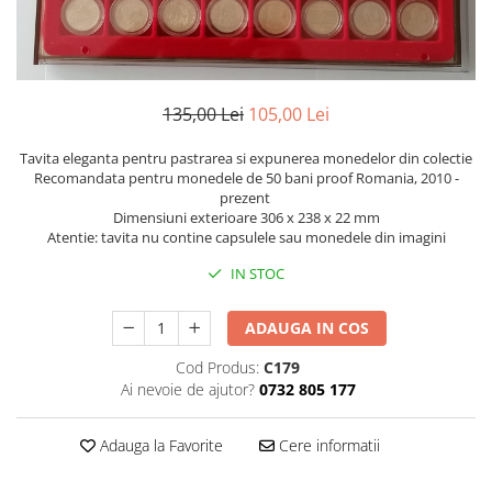
Bancnote Asia
Monede Asia
Bancnote Australia si Oceania
Monede Australia si Oceania
Bancnote Europa
Monede Euro, Eurocenti
Gradate PMG
Monede Europa
135,00 Lei
105,00 Lei
Tavita eleganta pentru pastrarea si expunerea monedelor din colectie
Recomandata pentru monedele de 50 bani proof Romania, 2010 -
prezent
Dimensiuni exterioare 306 x 238 x 22 mm
Atentie: tavita nu contine capsulele sau monedele din imagini
IN STOC
ADAUGA IN COS
Cod Produs:
C179
Ai nevoie de ajutor?
0732 805 177
Adauga la Favorite
Cere informatii