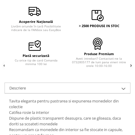
Acoperire Națională
> 2500 PRODUSE IN STOC
Livrăm oriunde în țară Posibilitate
ridicare de la FANbox sau EasyBox
Produse Premium
Plată securizată
Aveti intrebari? Contactati-ne la
Cu orice tip de card Comanda
0732805177 de luni pana vineri intre
minima 100 lei
orele 10:00-16:00
Descriere
Tavita eleganta pentru pastrarea si expunerea monedelor din
colectie
Catifea rosie la interior
Dispune de plastic transparent deasupra, care se gliseaza, daca
doriti sa scoateti monedele
Recomandam ca monedele din interior sa fie stocate in capsule,