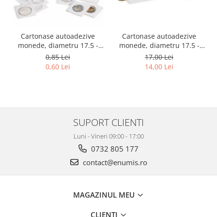
Cartonase autoadezive
Cartonase autoadezive
monede, diametru 17.5 -
monede, diametru 17.5 -
39.5 mm, la bucata
39.5 mm, la set 25 buc
0,85 Lei
17,00 Lei
0,60 Lei
14,00 Lei
SUPORT CLIENTI
Luni - Vineri 09:00 - 17:00
0732 805 177
contact@enumis.ro
MAGAZINUL MEU
CLIENTI