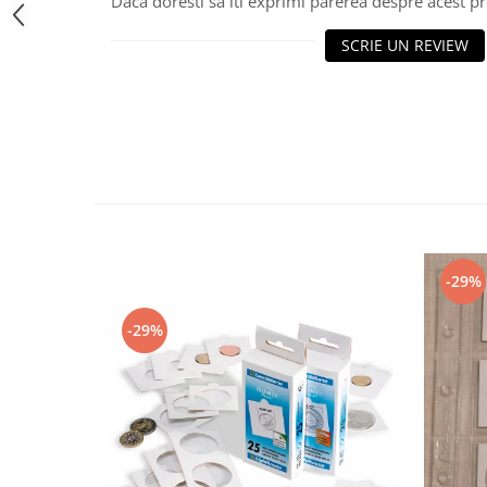
Daca doresti sa iti exprimi parerea despre acest 
Bancnote straine
Bancnote Africa
SCRIE UN REVIEW
Bancnote America
Bancnote Asia
Bancnote Australia si Oceania
Bancnote Europa
Gradate PMG
Idei cadouri
Timbre
Accesorii filatelie
-29%
Timbre si coli Romania
-29%
Carte Postala / FDC
Din trusa colectionarului
Alte colectibile
Insigne/Medalii/Decoratii