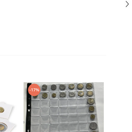
-17%
-20%