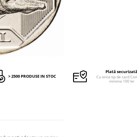
Plată securizat
> 2500 PRODUSE IN STOC
Cu orice tip de card C
minima 100 lei