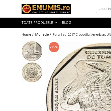
Toate Produsele
TOATE PRODUSELE
BLOG
Monede
Monede Romania
Home /
Monede /
Peru 1 sol 2017 Crocodilul American, U
Accesorii colectie monede
-25%
Albume cu folii pentru stocare
monede
Bibliorafturi
Capsule monede
Cartonase autoadezive
Folii stocare monede
Soluții curățare, pensete, mănuși,
lupa
Tavite stocare si expunere
Monede straine