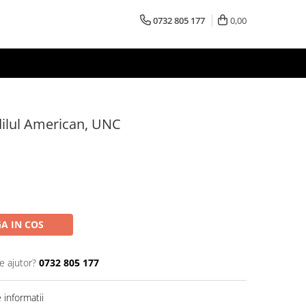
0732 805 177
0,00
dilul American, UNC
A IN COS
e ajutor?
0732 805 177
informatii