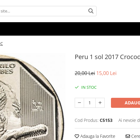
NC
Peru 1 sol 2017 Croco
20,00 Lei
15,00 Lei
IN STOC
ADAUG
Cod Produs:
C5153
Ai nevoie d
Adauga la Favorite
Cere 