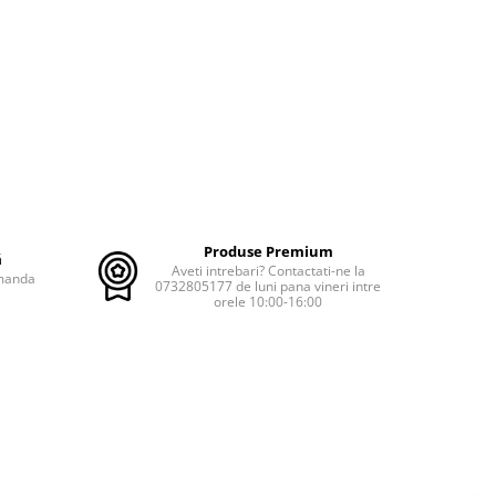
Produse Premium
ă
Aveti intrebari? Contactati-ne la
omanda
0732805177 de luni pana vineri intre
orele 10:00-16:00