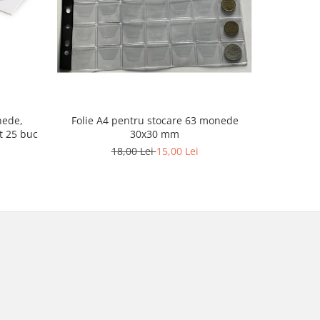
Folie A4 pentru stocare 63 monede
nede,
Pachet 5 F
30x30 mm
t 25 buc
monede
18,00 Lei
15,00 Lei