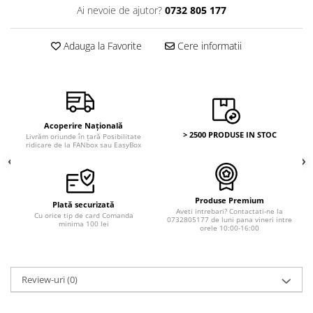
Ai nevoie de ajutor?
0732 805 177
Adauga la Favorite
Cere informatii
Acoperire Națională
> 2500 PRODUSE IN STOC
Livrăm oriunde în țară Posibilitate
ridicare de la FANbox sau EasyBox
Produse Premium
Plată securizată
Aveti intrebari? Contactati-ne la
Cu orice tip de card Comanda
0732805177 de luni pana vineri intre
minima 100 lei
orele 10:00-16:00
Review-uri
(0)