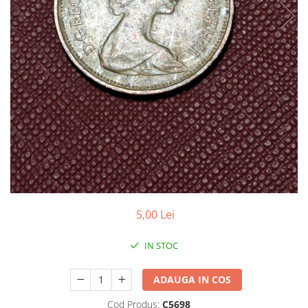
Bancnote Asia
Monede Asia
Bancnote Australia si Oceania
Monede Australia si Oceania
Bancnote Europa
Monede Euro, Eurocenti
Gradate PMG
Monede Europa
5,00 Lei
IN STOC
ADAUGA IN COS
Cod Produs:
C5698