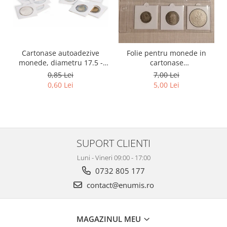
Cartonase autoadezive
Folie pentru monede in
monede, diametru 17.5 -
cartonase
39.5 mm, la bucata
adezive/autoadezive, 12
0,85 Lei
7,00 Lei
spatii
0,60 Lei
5,00 Lei
SUPORT CLIENTI
Luni - Vineri 09:00 - 17:00
0732 805 177
contact@enumis.ro
MAGAZINUL MEU