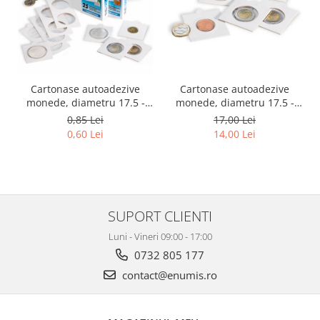
Cartonase autoadezive
Cartonase autoadezive
monede, diametru 17.5 -
monede, diametru 17.5 -
39.5 mm, la bucata
39.5 mm, la set 25 buc
0,85 Lei
17,00 Lei
0,60 Lei
14,00 Lei
SUPORT CLIENTI
Luni - Vineri 09:00 - 17:00
0732 805 177
contact@enumis.ro