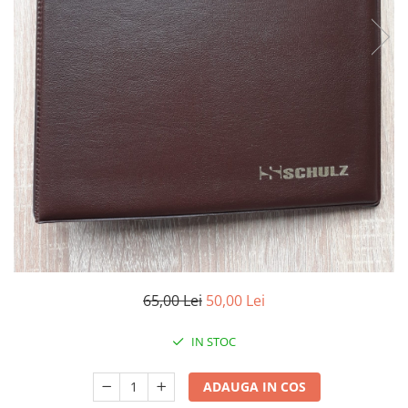
Monede Africa
Monede America
Monede Asia
Monede Australia si Oceania
Monede Euro, Eurocenti
Monede Europa
Bancnote
Bancnote Romania
Accesorii colectie bancnote
Albume cu folii pentru stocare
bancnote
Bibliorafturi
Folii pentru stocare bancnote, la
65,00 Lei
50,00 Lei
bucata
Folii pentru stocare bancnote, la
IN STOC
pachet
Folii tip poseta, pentru bancnote,
ADAUGA IN COS
cu 1 buzunar