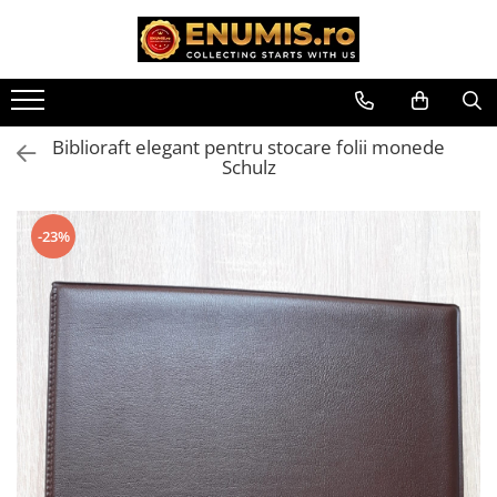
Toate Produsele
Monede
Biblioraft elegant pentru stocare folii monede
Monede Romania
Schulz
Accesorii colectie monede
Albume cu folii pentru stocare
-23%
monede
Bibliorafturi
Capsule monede
Cartonase autoadezive
Folii stocare monede
Soluții curățare, pensete, mănuși,
lupa
Tavite stocare si expunere
Monede straine