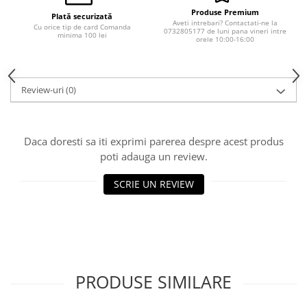
Produse Premium
Plată securizată
Aveti intrebari? Contactati-ne la
Cu orice tip de card Comanda
0732805177 de luni pana vineri intre
minima 100 lei
orele 10:00-16:00
Review-uri
(0)
Daca doresti sa iti exprimi parerea despre acest produs
poti adauga un review.
SCRIE UN REVIEW
PRODUSE SIMILARE