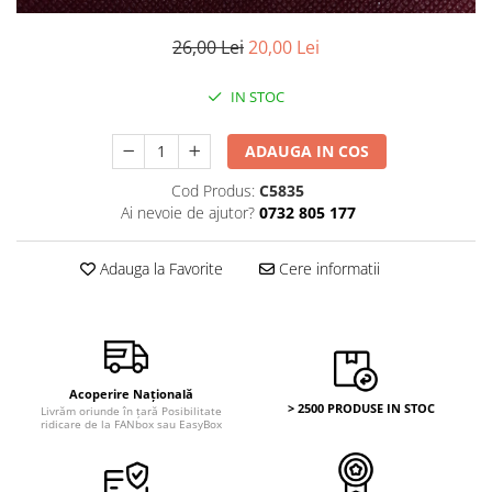
Bancnote Asia
Monede Asia
Bancnote Australia si Oceania
26,00 Lei
20,00 Lei
Monede Australia si Oceania
Bancnote Europa
Monede Euro, Eurocenti
Gradate PMG
IN STOC
Monede Europa
ADAUGA IN COS
Cod Produs:
C5835
Ai nevoie de ajutor?
0732 805 177
Adauga la Favorite
Cere informatii
Acoperire Națională
> 2500 PRODUSE IN STOC
Livrăm oriunde în țară Posibilitate
ridicare de la FANbox sau EasyBox