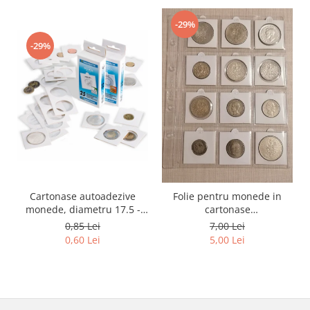
-29%
-29%
Cartonase autoadezive
Folie pentru monede in
monede, diametru 17.5 -
cartonase
39.5 mm, la bucata
adezive/autoadezive, 12
0,85 Lei
7,00 Lei
spatii
0,60 Lei
5,00 Lei