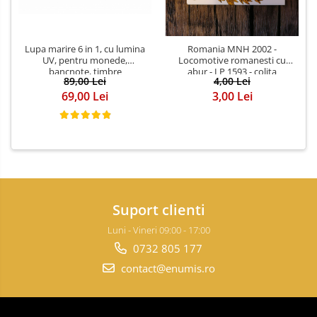
Lupa marire 6 in 1, cu lumina
Romania MNH 2002 -
UV, pentru monede,
Locomotive romanesti cu
bancnote, timbre
abur - LP 1593 - colita
89,00 Lei
4,00 Lei
69,00 Lei
3,00 Lei
Suport clienti
Luni - Vineri 09:00 - 17:00
0732 805 177
contact@enumis.ro