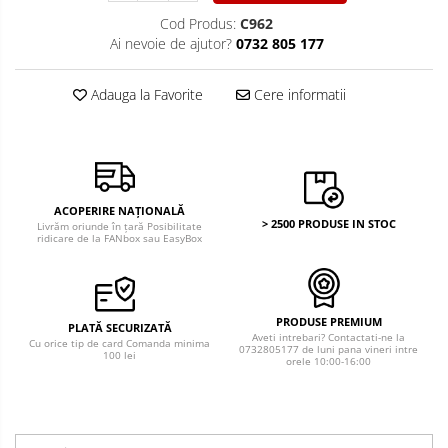
Cod Produs:
C962
Ai nevoie de ajutor?
0732 805 177
Adauga la Favorite
Cere informatii
ACOPERIRE NAȚIONALĂ
> 2500 PRODUSE IN STOC
Livrăm oriunde în țară Posibilitate
ridicare de la FANbox sau EasyBox
PRODUSE PREMIUM
PLATĂ SECURIZATĂ
Aveti intrebari? Contactati-ne la
Cu orice tip de card Comanda minima
0732805177 de luni pana vineri intre
100 lei
orele 10:00-16:00