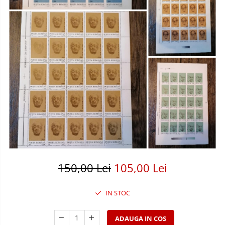
Bancnote America
Monede America
Bancnote Asia
Monede Asia
Bancnote Australia si Oceania
Monede Australia si Oceania
Bancnote Europa
Monede Euro, Eurocenti
Gradate PMG
Monede Europa
150,00 Lei
105,00 Lei
IN STOC
ADAUGA IN COS