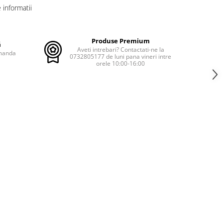
informatii
Produse Premium
ă
Aveti intrebari? Contactati-ne la
omanda
0732805177 de luni pana vineri intre
orele 10:00-16:00