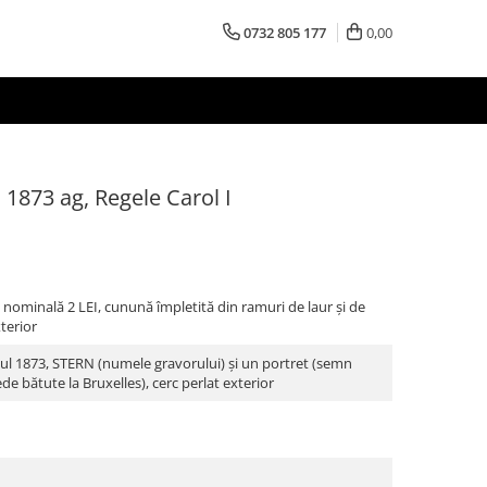
0732 805 177
0,00
1873 ag, Regele Carol I
ominală 2 LEI, cunună împletită din ramuri de laur şi de
xterior
l 1873, STERN (numele gravorului) şi un portret (semn
e bătute la Bruxelles), cerc perlat exterior