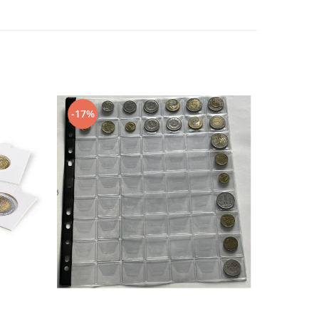
-17%
-20%