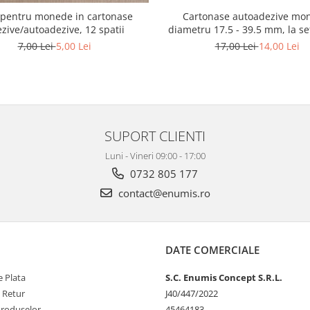
e pentru monede in cartonase
Cartonase autoadezive mo
zive/autoadezive, 12 spatii
diametru 17.5 - 39.5 mm, la se
7,00 Lei
5,00 Lei
17,00 Lei
14,00 Lei
SUPORT CLIENTI
Luni - Vineri 09:00 - 17:00
0732 805 177
contact@enumis.ro
DATE COMERCIALE
 Plata
S.C. Enumis Concept S.R.L.
e Retur
J40/447/2022
Produselor
45464183