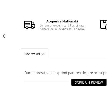
Bancnote straine
Bancnote Africa
Bancnote America
Acoperire Națională
Bancnote Asia
Livrăm oriunde în țară Posibilitate
Bancnote Australia si Oceania
ridicare de la FANbox sau EasyBox
Bancnote Europa
Gradate PMG
Idei cadouri
Timbre
Review-uri
(0)
Accesorii filatelie
Timbre si coli Romania
Daca doresti sa iti exprimi parerea despre acest 
Carte Postala / FDC
Din trusa colectionarului
SCRIE UN REVIEW
Alte colectibile
Insigne/Medalii/Decoratii