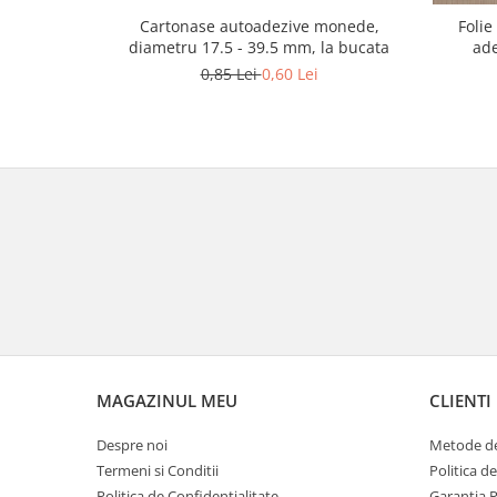
Cartonase autoadezive monede,
Foli
diametru 17.5 - 39.5 mm, la bucata
ade
0,85 Lei
0,60 Lei
MAGAZINUL MEU
CLIENTI
Despre noi
Metode de
Termeni si Conditii
Politica d
Politica de Confidentialitate
Garantia 