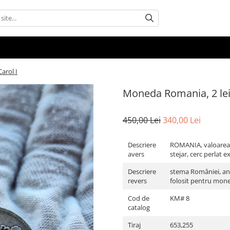
arol I
Moneda Romania, 2 lei 
450,00 Lei
340,00 Lei
Descriere
ROMANIA, valoarea n
avers
stejar, cerc perlat e
Descriere
stema României, anu
revers
folosit pentru moned
Cod de
KM# 8
catalog
Tiraj
653,255