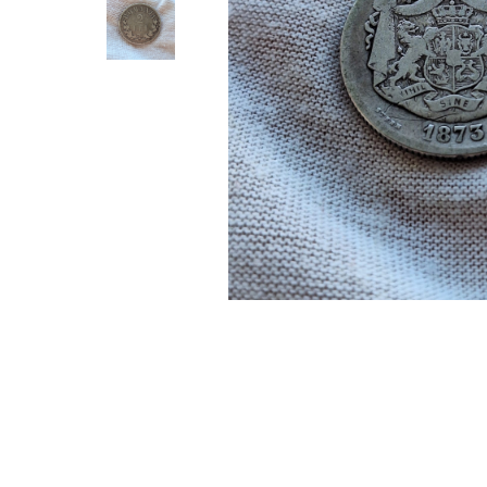
Monede Africa
Monede America
Monede Asia
Monede Australia si Oceania
Monede Euro, Eurocenti
Monede Europa
Bancnote
Bancnote Romania
Accesorii colectie bancnote
Albume cu folii pentru stocare
bancnote
Bibliorafturi
Folii pentru stocare bancnote, la
bucata
Folii pentru stocare bancnote, la
pachet
Folii tip poseta, pentru bancnote,
cu 1 buzunar