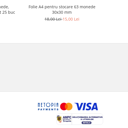
Folie A4 pentru stocare 63 monede
nede,
Pachet 5 F
30x30 mm
t 25 buc
monede
18,00 Lei
15,00 Lei