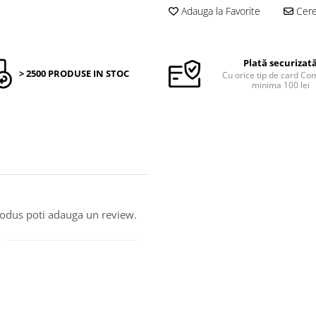
Adauga la Favorite
Cere 
Plată securizat
> 2500 PRODUSE IN STOC
Cu orice tip de card C
minima 100 lei
produs poti adauga un review.