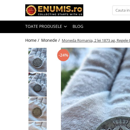
Toate Produsele
TOATE PRODUSELE
BLOG
Monede
Monede Romania
Home /
Monede /
Moneda Romania, 2 lei 1873 ag, Regele C
Accesorii colectie monede
-24%
Albume cu folii pentru stocare
monede
Bibliorafturi
Capsule monede
Cartonase autoadezive
Folii stocare monede
Soluții curățare, pensete, mănuși,
lupa
Tavite stocare si expunere
Monede straine