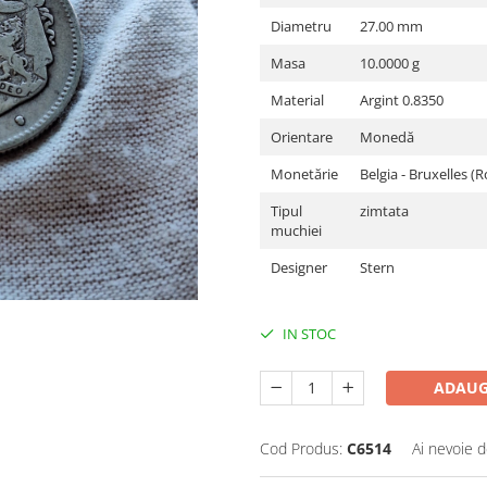
Diametru
27.00 mm
Masa
10.0000 g
Material
Argint 0.8350
Orientare
Monedă
Monetărie
Belgia - Bruxelles (
Tipul
zimtata
muchiei
Designer
Stern
IN STOC
ADAUG
Cod Produs:
C6514
Ai nevoie d