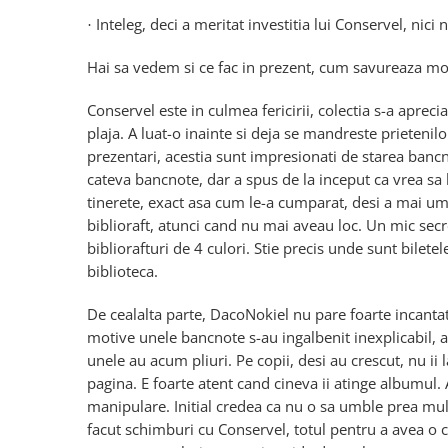
Inteleg, deci a meritat investitia lui Conservel, nici
·
Hai sa vedem si ce fac in prezent, cum savureaza m
Conservel este in culmea fericirii, colectia s-a aprecia
plaja. A luat-o inainte si deja se mandreste prietenil
prezentari, acestia sunt impresionati de starea bancn
cateva bancnote, dar a spus de la inceput ca vrea sa 
tinerete, exact asa cum le-a cumparat, desi a mai um
biblioraft, atunci cand nu mai aveau loc. Un mic secret 
bibliorafturi de 4 culori. Stie precis unde sunt bilet
biblioteca.
De cealalta parte, DacoNokiel nu pare foarte incantat. 
motive unele bancnote s-au ingalbenit inexplicabil, al
unele au acum pliuri. Pe copii, desi au crescut, nu ii
pagina. E foarte atent cand cineva ii atinge albumul. A
manipulare. Initial credea ca nu o sa umble prea mul
facut schimburi cu Conservel, totul pentru a avea o 