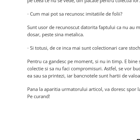
pe ceea ce nu se vede, din pacate pentru colectia lor.
Cum mai pot sa recunosc imitatiile de folii?
·
Sunt usor de recunoscut datorita faptului ca nu au m
dosar, peste sina metalica.
Si totusi, de ce inca mai sunt colectionari care sto
·
Pentru ca gandesc pe moment, si nu in timp. E bine s
colectie si sa nu faci compromisuri. Astfel, se vor bucu
ea sau sa printezi, iar bancnotele sunt hartii de valo
Pana la aparitia urmatorului articol, va doresc spor l
Pe curand!