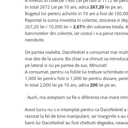
A investit in colectie 1560 Lei pe folii si 1112 lei pent
In total 2672 Lei pe 10 ani, adica
267,20
lei pe an.
Bugetul lor pentru achziitii in 10 ani a fost de 100,00
Raportat la suma investita in colectie, stocarea si dep
267,20 lei / 10,000 lei =
2,67
% din valoarea totala. A
bancnotelor din colectie, iar costul i s-a parut rezona
neindoite.
De partea cealalta, DacoNokiel a consumat mai multe 
mai des de la uzura. Ba chiar s-a chinuit sa introduc
pe lateral si nu pe partea de sus. Minunat!
A consumat, pentru ca foliile lui trebuie schimbate i
1,000 lei pentru folii si 1,000 lei pentru dosare, pen
In total 2,000 lei pe 10 ani, adica
200
lei pe an.
Auch, ma asteptam sa fie o diferenta mai mare intr
·
Acest lucru nu s-a intamplat pentru ca DacoNokiel a s
rezistat la fel de bine manipularii, iar marginile s-au
banii lui DacoNokiel au fost cheltuiti degeaba, neavand 