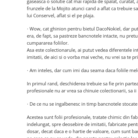
gaseasca o solutie cat mai rapida de spalat, curatat, 
frunzele de la Mojito atunci cand a aflat ca trebuie s
lui Conservel, aflat si el pe plaja.
Wow, cat ghinion pentru bietul DacoNokiel, dar put
·
era, de fapt, sa pastreze bancnotele intacte, nu pret
cumpararea foliilor.
Asa este colectionarule, ai putut vedea diferentele i
imitatii, de aici si o vorba mai veche, nu vrei sa te p
Am inteles, dar cum imi dau seama daca foliile mel
·
In primul rand, deschiderea trebuie sa fie prin partea
profesionale nu ar vrea sa chinuie colectionarii, sa 
De ce nu se ingalbenesc in timp bancnotele stocate 
·
Acestea sunt folii profesionale, tratate chimic din fab
indelungat, spre deosebire de imitatii, fabricate pent
dosar, decat daca e o hartie de valoare, cum sunt ban