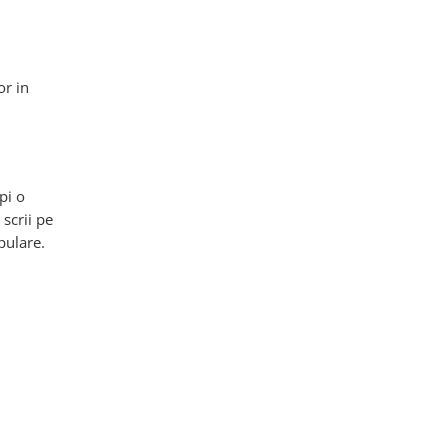
or in
pi o
 scrii pe
pulare.