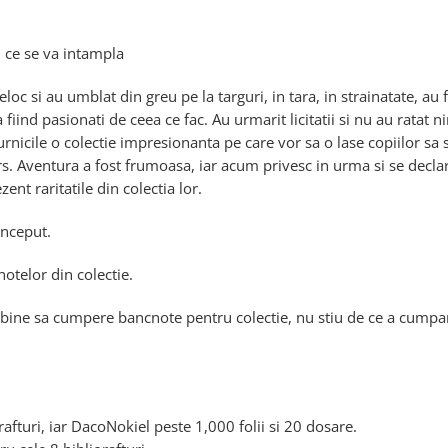
 ce se va intampla
loc si au umblat din greu pe la targuri, in tara, in strainatate, au 
iind pasionati de ceea ce fac. Au urmarit licitatii si nu au ratat n
rnicile o colectie impresionanta pe care vor sa o lase copiilor sa 
rs. Aventura a fost frumoasa, iar acum privesc in urma si se decla
ent raritatile din colectia lor.
inceput.
notelor din colectie.
 bine sa cumpere bancnote pentru colectie, nu stiu de ce a cumpara
a
afturi, iar DacoNokiel peste 1,000 folii si 20 dosare.