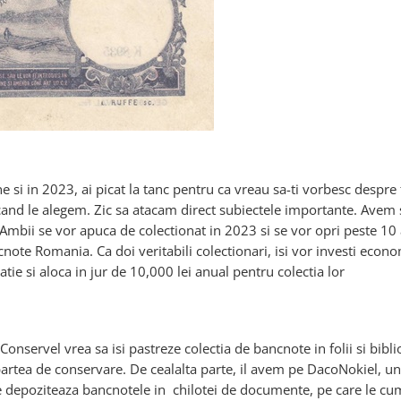
ne si in 2023, ai picat la tanc pentru ca vreau sa-ti vorbesc despre f
cand le alegem. Zic sa atacam direct subiectele importante. Avem 
 Ambii se vor apuca de colectionat in 2023 si se vor opri peste 10
te Romania. Ca doi veritabili colectionari, isi vor investi econom
latie si aloca in jur de 10,000 lei anual pentru colectia lor
onservel vrea sa isi pastreze colectia de bancnote in folii si bibli
partea de conservare. De cealalta parte, il avem pe DacoNokiel, un
le depoziteaza bancnotele in chilotei de documente, pe care le c