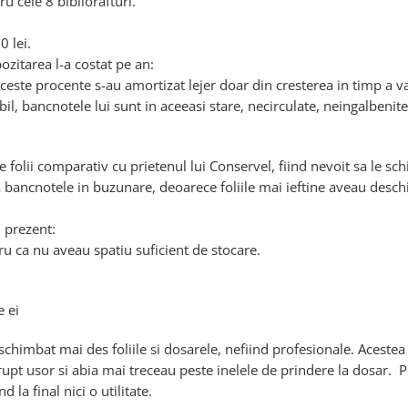
ru cele 8 bibliorafturi.
0 lei.
ozitarea l-a costat pe an:
ceste procente s-au amortizat lejer doar din cresterea in timp a va
bil, bancnotele lui sunt in aceeasi stare, necirculate, neingalbenite
folii comparativ cu prietenul lui Conservel, fiind nevoit sa le sc
a bancnotele in buzunare, deoarece foliile mai ieftine aveau desc
n prezent:
tru ca nu aveau spatiu suficient de stocare.
e ei
chimbat mai des foliile si dosarele, nefiind profesionale. Acestea
 rupt usor si abia mai treceau peste inelele de prindere la dosar. P
la final nici o utilitate.