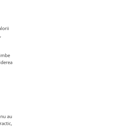
lorii
,
himbe
hiderea
 nu au
ractic,