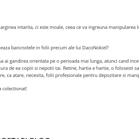
arginea intarita, ci este moale, ceea ce va ingreuna manipularea l
cheaza bancnotele in folii precum ale lui DacoNokiel?
a ai gandirea orientata pe o perioada mai lunga, atunci cand ince
ra de ea copiii si nepotii tai. Retine, hartia e hartie, o folosesti sa
are, ca atare, necesita, folii profesionale pentru depozitare si mani
a colectionat!