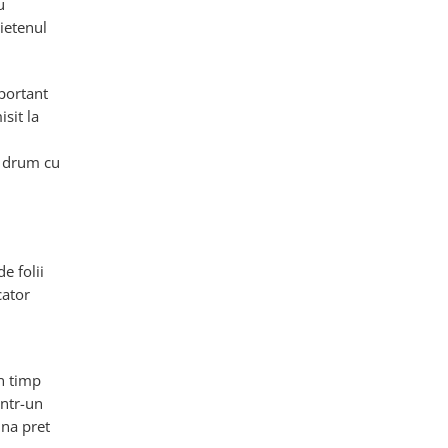
u
rietenul
portant
sit la
a drum cu
e folii
ucator
in timp
intr-un
una pret