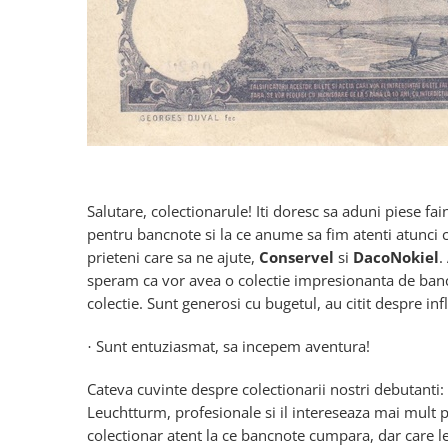
Bancnote straine
Bancnote Africa
Bancnote America
Bancnote Asia
Bancnote Australia si Oceania
Bancnote Europa
Gradate PMG
Idei cadouri
Salutare, colectionarule! Iti doresc sa aduni piese fai
Timbre
pentru bancnote si la ce anume sa fim atenti atunci 
Accesorii filatelie
prieteni care sa ne ajute,
Conservel
si
DacoNokiel
.
speram ca vor avea o colectie impresionanta de bancno
Timbre si coli Romania
colectie. Sunt generosi cu bugetul, au citit despre inf
Carte Postala / FDC
Din trusa colectionarului
Sunt entuziasmat, sa incepem aventura!
·
Alte colectibile
Cateva cuvinte despre colectionarii nostri debutanti: C
Insigne/Medalii/Decoratii
Leuchtturm, profesionale si il intereseaza mai mult 
colectionar atent la ce bancnote cumpara, dar care 