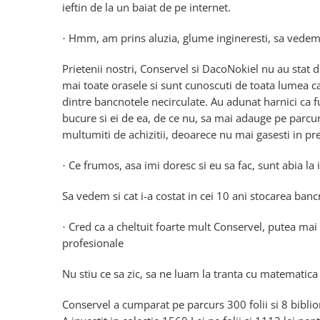
ieftin de la un baiat de pe internet.
Hmm, am prins aluzia, glume ingineresti, sa vedem
·
Prietenii nostri, Conservel si DacoNokiel nu au stat de
mai toate orasele si sunt cunoscuti de toata lumea ca f
dintre bancnotele necirculate. Au adunat harnici ca fu
bucure si ei de ea, de ce nu, sa mai adauge pe parcu
multumiti de achizitii, deoarece nu mai gasesti in prez
Ce frumos, asa imi doresc si eu sa fac, sunt abia la 
·
Sa vedem si cat i-a costat in cei 10 ani stocarea banc
Cred ca a cheltuit foarte mult Conservel, putea mai
·
profesionale
Nu stiu ce sa zic, sa ne luam la tranta cu matematic
Conservel a cumparat pe parcurs 300 folii si 8 biblior