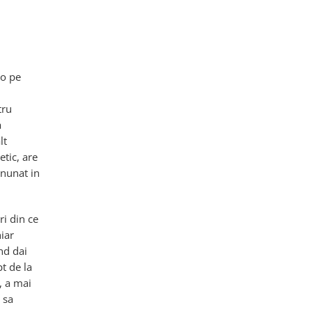
to pe
tru
a
lt
etic, are
inunat in
ri din ce
hiar
nd dai
pt de la
, a mai
 sa