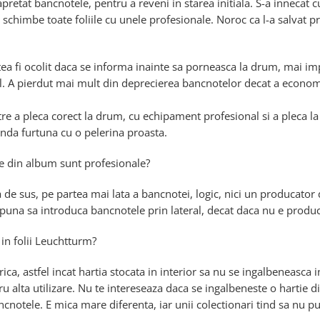
apretat bancnotele, pentru a reveni in starea initiala. S-a innecat c
a schimbe toate foliile cu unele profesionale. Noroc ca l-a salvat p
ea fi ocolit daca se informa inainte sa porneasca la drum, mai im
ul. A pierdut mai mult din deprecierea bancnotelor decat a economi
ntre a pleca corect la drum, cu echipament profesional si a pleca l
rinda furtuna cu o pelerina proasta.
e din album sunt profesionale?
 de sus, pe partea mai lata a bancnotei, logic, nici un producator d
ii puna sa introduca bancnotele prin lateral, decat daca nu e prod
in folii Leuchtturm?
rica, astfel incat hartia stocata in interior sa nu se ingalbeneasca 
ru alta utilizare. Nu te intereseaza daca se ingalbeneste o hartie d
cnotele. E mica mare diferenta, iar unii colectionari tind sa nu p