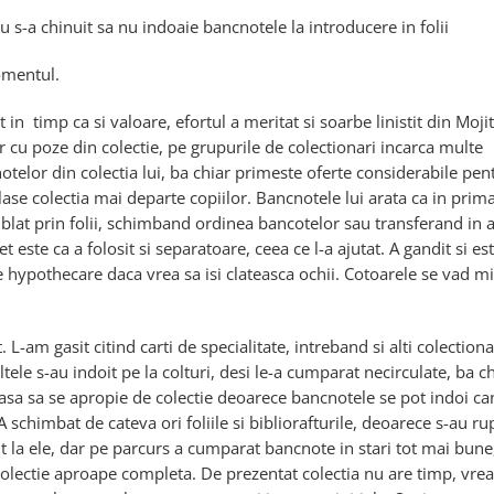
 nu s-a chinuit sa nu indoaie bancnotele la introducere in folii
omentul.
t in timp ca si valoare, efortul a meritat si soarbe linistit din Moji
or cu poze din colectie, pe grupurile de colectionari incarca multe
otelor din colectia lui, ba chiar primeste oferte considerabile pen
lase colectia mai departe copiilor. Bancnotele lui arata ca in prim
blat prin folii, schimband ordinea bancotelor sau transferand in a
este ca a folosit si separatoare, ceea ce l-a ajutat. A gandit si est
ele hypothecare daca vrea sa isi clateasca ochii. Cotoarele se vad m
L-am gasit citind carti de specialitate, intreband si alti colectiona
tele s-au indoit pe la colturi, desi le-a cumparat necirculate, ba c
 lasa sa se apropie de colectie deoarece bancnotele se pot indoi ca
 schimbat de cateva ori foliile si bibliorafturile, deoarece s-au ru
t la ele, dar pe parcurs a cumparat bancnote in stari tot mai bune
colectie aproape completa. De prezentat colectia nu are timp, vrea