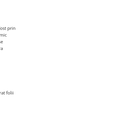
fost prin
imic
se
ra
t folii