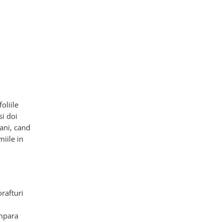
oliile
si doi
 ani, cand
iile in
orafturi
umpara