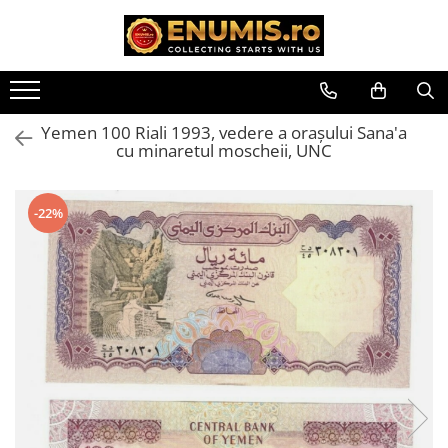
Toate Produsele
Monede
Yemen 100 Riali 1993, vedere a orașului Sana'a
Monede Romania
cu minaretul moscheii, UNC
Accesorii colectie monede
Albume cu folii pentru stocare
-22%
monede
Bibliorafturi
Capsule monede
Cartonase autoadezive
Folii stocare monede
Soluții curățare, pensete, mănuși,
lupa
Tavite stocare si expunere
Monede straine