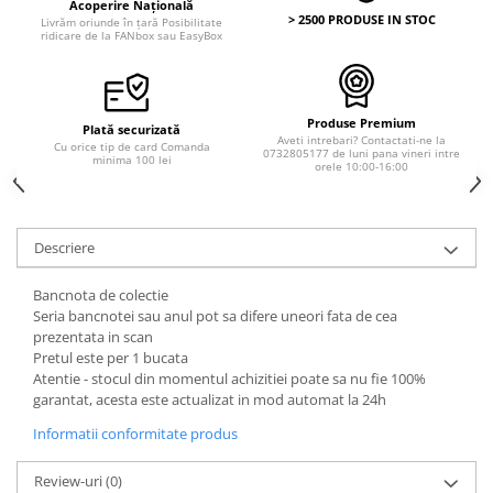
Acoperire Națională
Bancnote straine
> 2500 PRODUSE IN STOC
Livrăm oriunde în țară Posibilitate
ridicare de la FANbox sau EasyBox
Bancnote Africa
Bancnote America
Bancnote Asia
Produse Premium
Bancnote Australia si Oceania
Plată securizată
Aveti intrebari? Contactati-ne la
Cu orice tip de card Comanda
0732805177 de luni pana vineri intre
Bancnote Europa
minima 100 lei
orele 10:00-16:00
Gradate PMG
Idei cadouri
Timbre
Descriere
Accesorii filatelie
Bancnota de colectie
Timbre si coli Romania
Seria bancnotei sau anul pot sa difere uneori fata de cea
prezentata in scan
Carte Postala / FDC
Pretul este per 1 bucata
Din trusa colectionarului
Atentie - stocul din momentul achizitiei poate sa nu fie 100%
garantat, acesta este actualizat in mod automat la 24h
Alte colectibile
Insigne/Medalii/Decoratii
Informatii conformitate produs
Review-uri
(0)