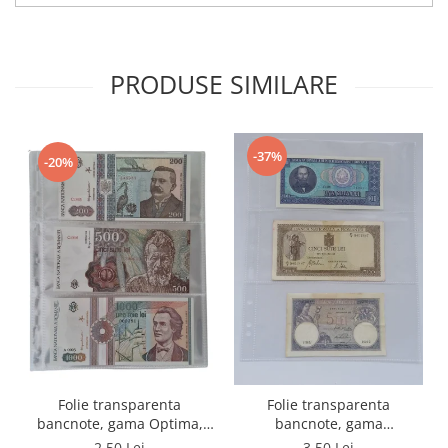
PRODUSE SIMILARE
-37%
-20%
Folie transparenta
Folie transparenta
bancnote, gama Optima,
bancnote, gama
cod SH252, 3
Grande(A4), cod SH312, 3
2,50 Lei
3,50 Lei