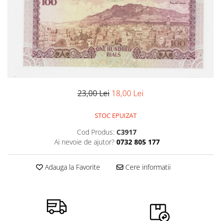
Monede Africa
Monede America
Monede Asia
Monede Australia si Oceania
Monede Euro, Eurocenti
Monede Europa
Bancnote
Bancnote Romania
23,00 Lei
18,00 Lei
Accesorii colectie bancnote
STOC EPUIZAT
Albume cu folii pentru stocare
bancnote
Cod Produs:
C3917
Ai nevoie de ajutor?
0732 805 177
Bibliorafturi
Folii pentru stocare bancnote, la
bucata
Adauga la Favorite
Cere informatii
Folii pentru stocare bancnote, la
pachet
Folii tip poseta, pentru bancnote,
cu 1 buzunar