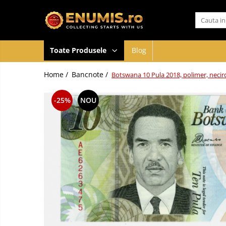
Toate Produsele
Toate Produsele
Blog
Monede
Monede Romania
Home /
Bancnote /
Botswana 10 Pula 2018, polimer, necir
Accesorii colectie monede
Albume cu folii pentru stocare
-25%
NOU
monede
Bibliorafturi
Capsule monede
Cartonase autoadezive
Folii stocare monede
Soluții curățare, pensete, mănuși,
lupa
Tavite stocare si expunere
Monede straine