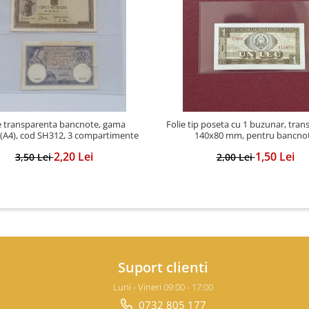
e transparenta bancnote, gama
Folie tip poseta cu 1 buzunar, tran
(A4), cod SH312, 3 compartimente
140x80 mm, pentru bancno
2,20 Lei
1,50 Lei
3,50 Lei
2,00 Lei
Suport clienti
Luni - Vineri 09:00 - 17:00
0732 805 177