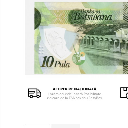
Monede Africa
Monede America
Monede Asia
Monede Australia si Oceania
Monede Euro, Eurocenti
Monede Europa
Bancnote
Bancnote Romania
Accesorii colectie bancnote
Albume cu folii pentru stocare
bancnote
Bibliorafturi
ACOPERIRE NAȚIONALĂ
Livrăm oriunde în țară Posibilitate
Folii pentru stocare bancnote, la
ridicare de la FANbox sau EasyBox
bucata
Folii pentru stocare bancnote, la
pachet
Folii tip poseta, pentru bancnote,
cu 1 buzunar