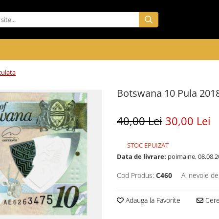
culata
Botswana 10 Pula 2018,
40,00 Lei
30,00 Lei
STOC EPUIZAT
Data de livrare:
poimaine, 08.08.2
Cod Produs:
C460
Ai nevoie de
Adauga la Favorite
Cere 