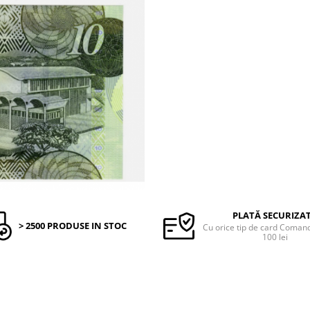
PLATĂ SECURIZA
> 2500 PRODUSE IN STOC
Cu orice tip de card Coma
100 lei