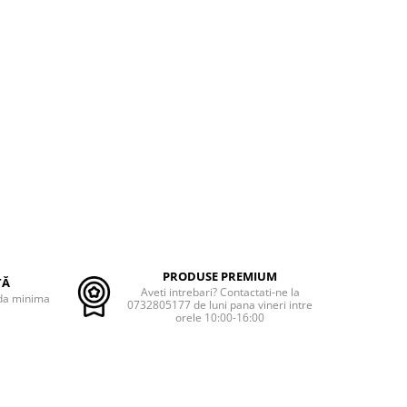
PRODUSE PREMIUM
TĂ
Aveti intrebari? Contactati-ne la
nda minima
0732805177 de luni pana vineri intre
orele 10:00-16:00