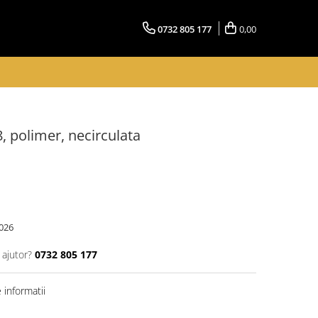
0732 805 177
0,00
 polimer, necirculata
026
 ajutor?
0732 805 177
informatii