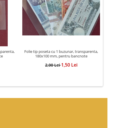
-20%
sparenta,
Folie tip poseta cu 1 buzunar, transparenta,
Folie trans
te
180x100 mm, pentru bancnote
cod 
1,50 Lei
2,00 Lei