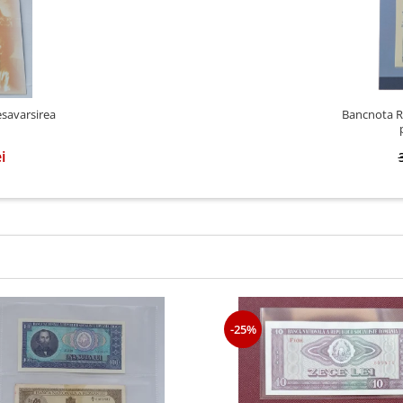
savarsirea
Bancnota Ro
i
-25%