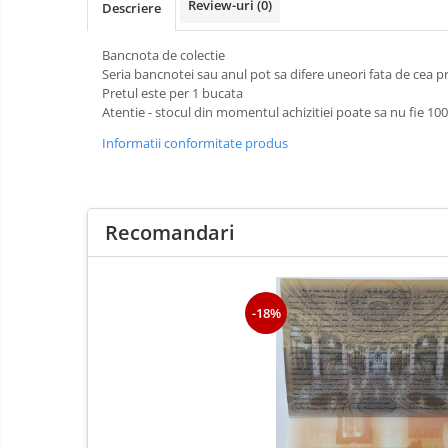
Review-uri
(0)
Descriere
Bancnote straine
Bancnota de colectie
Bancnote Africa
Seria bancnotei sau anul pot sa difere uneori fata de cea 
Bancnote America
Pretul este per 1 bucata
Bancnote Asia
Atentie - stocul din momentul achizitiei poate sa nu fie 1
Bancnote Australia si Oceania
Informatii conformitate produs
Bancnote Europa
Gradate PMG
Idei cadouri
Recomandari
Timbre
Accesorii filatelie
Carte
Postala
Timbre si coli Romania
-18%
/ FDC
Din
trusa
colectionarului
Alte colectibile
Insigne/Medalii/Decoratii