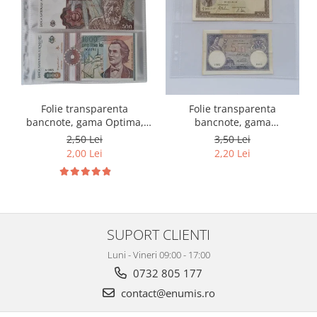
Folie transparenta
Folie transparenta
bancnote, gama Optima,
bancnote, gama
cod SH252, 3
Grande(A4), cod SH312, 3
2,50 Lei
3,50 Lei
compartimente
compartimente
2,00 Lei
2,20 Lei
SUPORT CLIENTI
Luni - Vineri 09:00 - 17:00
0732 805 177
contact@enumis.ro