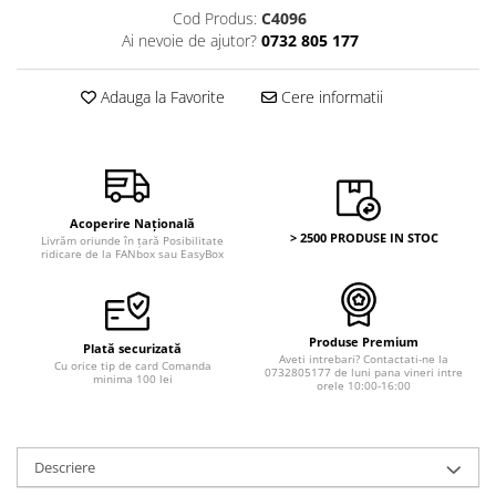
Bancnote Asia
Cod Produs:
C4096
Monede Asia
Bancnote Australia si Oceania
Ai nevoie de ajutor?
0732 805 177
Monede Australia si Oceania
Bancnote Europa
Monede Euro, Eurocenti
Gradate PMG
Adauga la Favorite
Cere informatii
Monede Europa
Acoperire Națională
> 2500 PRODUSE IN STOC
Livrăm oriunde în țară Posibilitate
ridicare de la FANbox sau EasyBox
Produse Premium
Plată securizată
Aveti intrebari? Contactati-ne la
Cu orice tip de card Comanda
0732805177 de luni pana vineri intre
minima 100 lei
orele 10:00-16:00
Descriere