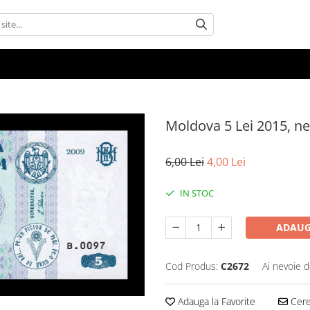
Moldova 5 Lei 2015, ne
6,00 Lei
4,00 Lei
IN STOC
ADAUG
Cod Produs:
C2672
Ai nevoie d
Adauga la Favorite
Cere 