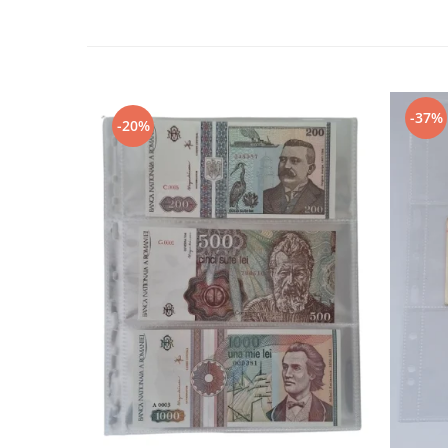
Bancnote straine
Bancnote Africa
Bancnote America
Bancnote Asia
Bancnote Australia si Oceania
-37%
-20%
Bancnote Europa
Gradate PMG
Idei cadouri
Timbre
Accesorii filatelie
Timbre si coli Romania
Carte Postala / FDC
Din trusa colectionarului
Alte colectibile
Insigne/Medalii/Decoratii