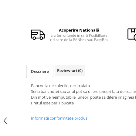
Monede Africa
Monede America
Monede Asia
Monede Australia si Oceania
Acoperire Națională
Monede Euro, Eurocenti
Livrăm oriunde în țară Posibilitate
Monede Europa
ridicare de la FANbox sau EasyBox
Bancnote
Bancnote Romania
Accesorii colectie bancnote
Review-uri
(0)
Descriere
Albume cu folii pentru stocare
bancnote
Bancnota de colectie, necirculata
Bibliorafturi
Seria bancnotei sau anul pot sa difere uneori fata de cea 
Folii pentru stocare bancnote, la
Din motive neimputabile, uneori poate sa difere imaginea
bucata
Pretul este per 1 bucata
Folii pentru stocare bancnote, la
pachet
Informatii conformitate produs
Folii tip poseta, pentru bancnote,
cu 1 buzunar