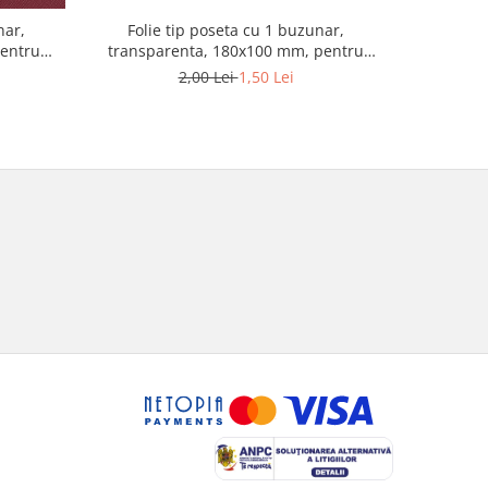
nar,
Folie tip poseta cu 1 buzunar,
Folie t
pentru
transparenta, 180x100 mm, pentru
Gra
bancnote
2,00 Lei
1,50 Lei