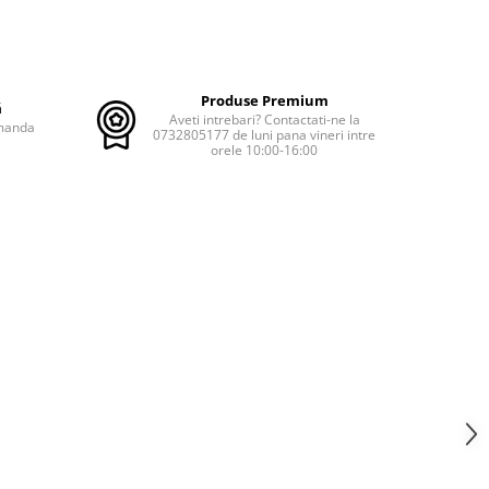
Produse Premium
ă
Aveti intrebari? Contactati-ne la
omanda
0732805177 de luni pana vineri intre
orele 10:00-16:00