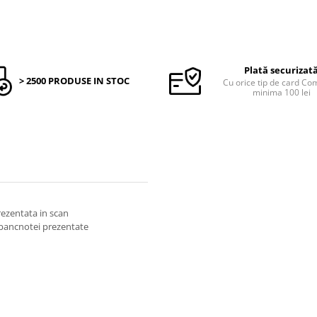
Plată securizat
> 2500 PRODUSE IN STOC
Cu orice tip de card C
minima 100 lei
prezentata in scan
 bancnotei prezentate