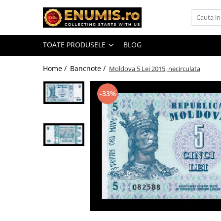
Toate Produsele
TOATE PRODUSELE
BLOG
Monede
Monede Romania
Home /
Bancnote /
Moldova 5 Lei 2015, necirculata
Accesorii colectie monede
-33%
Albume cu folii pentru stocare
monede
Bibliorafturi
Capsule monede
Cartonase autoadezive
Folii stocare monede
Soluții curățare, pensete, mănuși,
lupa
Tavite stocare si expunere
Monede straine