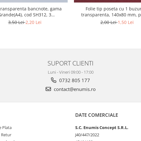
 transparenta bancnote, gama
Folie tip poseta cu 1 buzu
Grande(A4), cod SH312, 3
transparenta, 140x80 mm, 
compartimente
bancnote
3,50 Lei
2,20 Lei
2,00 Lei
1,50 Lei
SUPORT CLIENTI
Luni - Vineri 09:00 - 17:00
0732 805 177
contact@enumis.ro
DATE COMERCIALE
 Plata
S.C. Enumis Concept S.R.L.
e Retur
J40/447/2022