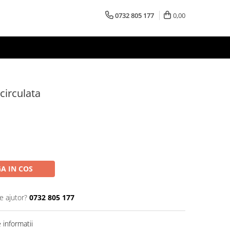
0732 805 177
0,00
circulata
A IN COS
e ajutor?
0732 805 177
informatii