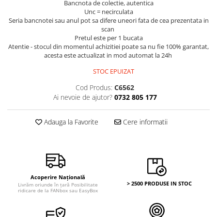
Bancnote Asia
Bancnota de colectie, autentica
Monede Asia
Unc = necirculata
Bancnote Australia si Oceania
Seria bancnotei sau anul pot sa difere uneori fata de cea prezentata in
Monede Australia si Oceania
Bancnote Europa
scan
Monede Euro, Eurocenti
Pretul este per 1 bucata
Gradate PMG
Monede Europa
Atentie - stocul din momentul achizitiei poate sa nu fie 100% garantat,
acesta este actualizat in mod automat la 24h
STOC EPUIZAT
Cod Produs:
C6562
Ai nevoie de ajutor?
0732 805 177
Adauga la Favorite
Cere informatii
Acoperire Națională
> 2500 PRODUSE IN STOC
Livrăm oriunde în țară Posibilitate
ridicare de la FANbox sau EasyBox