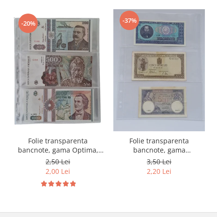
-37%
-20%
Folie transparenta
Folie transparenta
bancnote, gama Optima,
bancnote, gama
cod SH252, 3
Grande(A4), cod SH312, 3
2,50 Lei
3,50 Lei
compartimente
compartimente
2,00 Lei
2,20 Lei