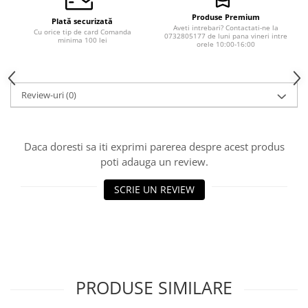
Produse Premium
Plată securizată
Aveti intrebari? Contactati-ne la
Cu orice tip de card Comanda
0732805177 de luni pana vineri intre
minima 100 lei
orele 10:00-16:00
Review-uri
(0)
Daca doresti sa iti exprimi parerea despre acest produs
poti adauga un review.
SCRIE UN REVIEW
PRODUSE SIMILARE