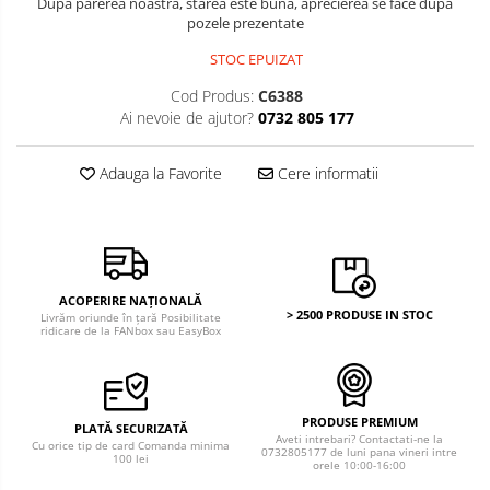
Dupa parerea noastra, starea este buna, aprecierea se face dupa
pozele prezentate
STOC EPUIZAT
Cod Produs:
C6388
Ai nevoie de ajutor?
0732 805 177
Adauga la Favorite
Cere informatii
ACOPERIRE NAȚIONALĂ
> 2500 PRODUSE IN STOC
Livrăm oriunde în țară Posibilitate
ridicare de la FANbox sau EasyBox
PRODUSE PREMIUM
PLATĂ SECURIZATĂ
Aveti intrebari? Contactati-ne la
Cu orice tip de card Comanda minima
0732805177 de luni pana vineri intre
100 lei
orele 10:00-16:00