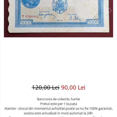
Bancnote America
Monede America
Bancnote Asia
Monede Asia
Bancnote Australia si Oceania
Monede Australia si Oceania
Bancnote Europa
Monede Euro, Eurocenti
Gradate PMG
Monede Europa
120,00 Lei
90,00 Lei
Bancnota de colectie, hartie
Pretul este per 1 bucata
Atentie - stocul din momentul achizitiei poate sa nu fie 100% garantat,
acesta este actualizat in mod automat la 24h