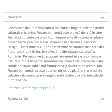
Descriere
Bancnotele din România sunt o mărturie a bogatei sale moșteniri
culturale și istorice. Fiecare bancnotă este o piesă de artă în sine,
ilustrând portrete ale unor figuri importante din istoria și cultura
românească, precum Mihai Eminescu sau Nicolae Grigorescu.
Designul lor distinctiv cuprinde elemente decorative inspirate din
folclorul și tradițiile locale, reflectând identitatea culturală a
României. Pe verso, veți descoperi reprezentări ale unor peisaje
naturale impresionante, monumente istorice sau scene din viața
cotidiană, toate subliniind frumusețea și diversitatea acestei țări.
Fiecare bancnotă nu este doar un mijloc de plată, ci și o piesă de
colecție valoroasă, care adaugă o notă distinctivă oricărei colecții
numismatice
Informatii conformitate produs
Review-uri
(0)