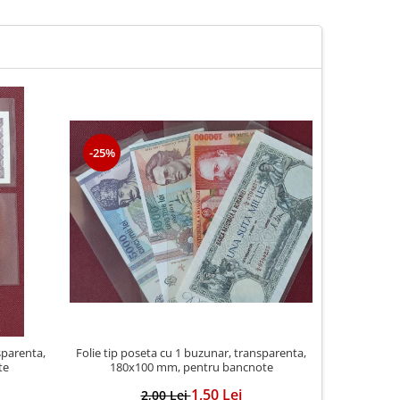
-25%
-20%
sparenta,
Folie tip poseta cu 1 buzunar, transparenta,
Folie trans
te
180x100 mm, pentru bancnote
cod 
1,50 Lei
2,00 Lei