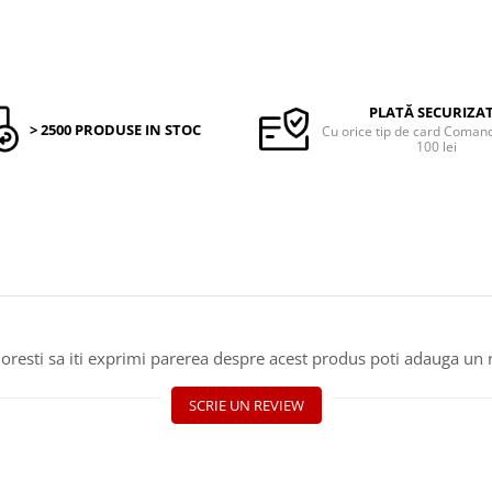
PLATĂ SECURIZA
> 2500 PRODUSE IN STOC
Cu orice tip de card Coma
100 lei
oresti sa iti exprimi parerea despre acest produs poti adauga un 
SCRIE UN REVIEW