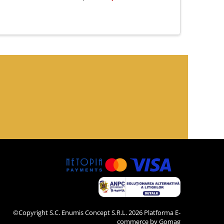
©Copyright S.C. Enumis Concept S.R.L. 2026
Platforma E-
commerce by Gomag