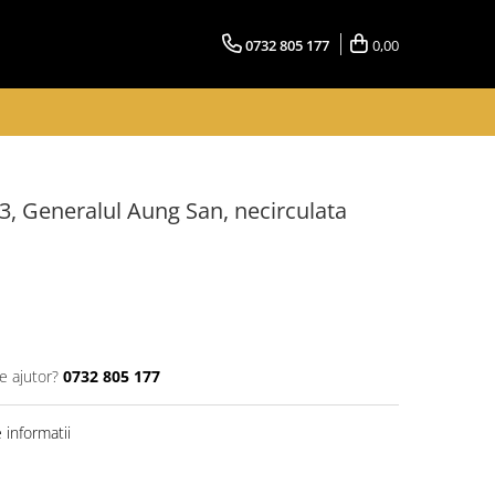
0732 805 177
0,00
, Generalul Aung San, necirculata
e ajutor?
0732 805 177
informatii