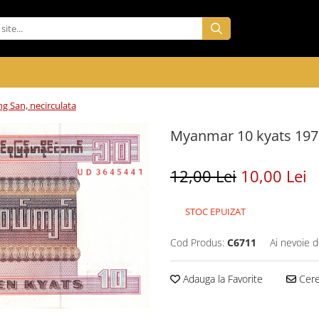
g San, necirculata
Myanmar 10 kyats 1973
12,00 Lei
10,00 Lei
STOC EPUIZAT
Cod Produs:
C6711
Ai nevoie d
Adauga la Favorite
Cere 