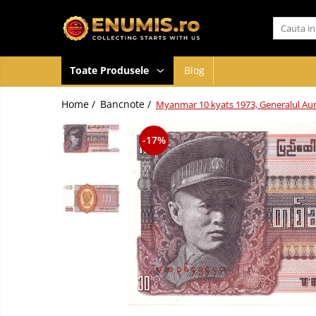
Toate Produsele
Toate Produsele
Blog
Monede
Monede Romania
Home /
Bancnote /
Myanmar 10 kyats 1973, Generalul Aun
Accesorii colectie monede
Albume cu folii pentru stocare
-17%
monede
Bibliorafturi
Capsule monede
Cartonase autoadezive
Folii stocare monede
Soluții curățare, pensete, mănuși,
lupa
Tavite stocare si expunere
Monede straine