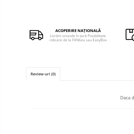
Monede Africa
Monede America
Monede Asia
Monede Australia si Oceania
ACOPERIRE NAȚIONALĂ
Monede Euro, Eurocenti
Livrăm oriunde în țară Posibilitate
ridicare de la FANbox sau EasyBox
Monede Europa
Bancnote
Bancnote Romania
Accesorii colectie bancnote
Review-uri
(0)
Albume cu folii pentru stocare
bancnote
Bibliorafturi
Daca d
Folii pentru stocare bancnote, la
bucata
Folii pentru stocare bancnote, la
pachet
Folii tip poseta, pentru bancnote,
cu 1 buzunar