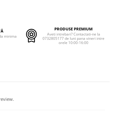
PRODUSE PREMIUM
TĂ
Aveti intrebari? Contactati-ne la
nda minima
0732805177 de luni pana vineri intre
orele 10:00-16:00
review.