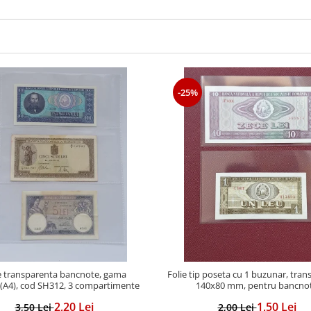
-25%
e transparenta bancnote, gama
Folie tip poseta cu 1 buzunar, tran
(A4), cod SH312, 3 compartimente
140x80 mm, pentru bancno
2,20 Lei
1,50 Lei
3,50 Lei
2,00 Lei