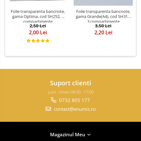
Folie transparenta bancnote,
Folie transparenta bancnote,
gama Optima, cod SH252, 3
gama Grande(A4), cod SH312,
compartimente
3 compartimente
2,50 Lei
3,50 Lei
2,00 Lei
2,20 Lei
Suport clienti
Luni - Vineri 09:00 - 17:00
0732 805 177
contact@enumis.ro
Magazinul Meu