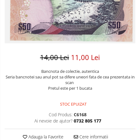
Bancnote America
Monede America
Bancnote Asia
Monede Asia
Bancnote Australia si Oceania
Monede Australia si Oceania
Bancnote Europa
Monede Euro, Eurocenti
Gradate PMG
Monede Europa
14,00 Lei
11,00 Lei
Bancnota de colectie, autentica
Seria bancnotei sau anul pot sa difere uneori fata de cea prezentata in
scan
Pretul este per 1 bucata
STOC EPUIZAT
Cod Produs:
C6168
Ai nevoie de ajutor?
0732 805 177
Adauga la Favorite
Cere informatii