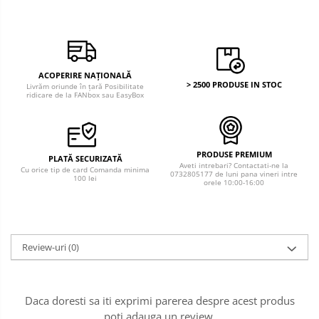
ACOPERIRE NAȚIONALĂ
> 2500 PRODUSE IN STOC
Livrăm oriunde în țară Posibilitate
ridicare de la FANbox sau EasyBox
PRODUSE PREMIUM
PLATĂ SECURIZATĂ
Aveti intrebari? Contactati-ne la
Cu orice tip de card Comanda minima
0732805177 de luni pana vineri intre
100 lei
orele 10:00-16:00
Review-uri
(0)
Daca doresti sa iti exprimi parerea despre acest produs
poti adauga un review.