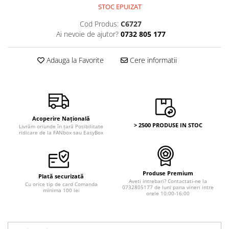
Bancnote Asia
STOC EPUIZAT
Monede Asia
Bancnote Australia si Oceania
Monede Australia si Oceania
Cod Produs:
C6727
Bancnote Europa
Ai nevoie de ajutor?
0732 805 177
Monede Euro, Eurocenti
Gradate PMG
Monede Europa
Adauga la Favorite
Cere informatii
Acoperire Națională
> 2500 PRODUSE IN STOC
Livrăm oriunde în țară Posibilitate
ridicare de la FANbox sau EasyBox
Produse Premium
Plată securizată
Aveti intrebari? Contactati-ne la
Cu orice tip de card Comanda
0732805177 de luni pana vineri intre
minima 100 lei
orele 10:00-16:00