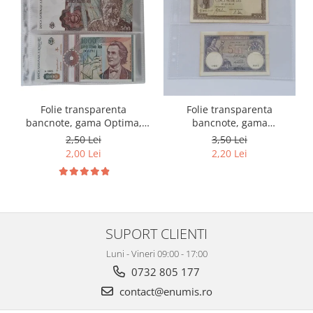
Folie transparenta
Folie transparenta
bancnote, gama Optima,
bancnote, gama
cod SH252, 3
Grande(A4), cod SH312, 3
2,50 Lei
3,50 Lei
compartimente
compartimente
2,00 Lei
2,20 Lei
SUPORT CLIENTI
Luni - Vineri 09:00 - 17:00
0732 805 177
contact@enumis.ro