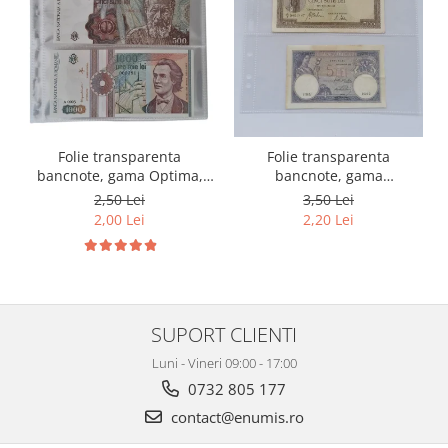
Folie transparenta
Folie transparenta
bancnote, gama Optima,
bancnote, gama
cod SH252, 3
Grande(A4), cod SH312, 3
2,50 Lei
3,50 Lei
compartimente
compartimente
2,00 Lei
2,20 Lei
SUPORT CLIENTI
Luni - Vineri 09:00 - 17:00
0732 805 177
contact@enumis.ro