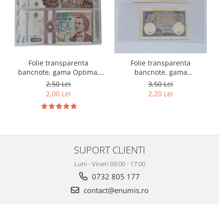
Folie transparenta
Folie transparenta
bancnote, gama Optima,
bancnote, gama
cod SH252, 3
Grande(A4), cod SH312, 3
2,50 Lei
3,50 Lei
compartimente
compartimente
2,00 Lei
2,20 Lei
SUPORT CLIENTI
Luni - Vineri 09:00 - 17:00
0732 805 177
contact@enumis.ro