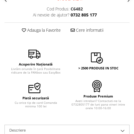
Cod Produs:
C6482
Ai nevoie de ajutor?
0732 805 177
Adauga la Favorite
Cere informatii
Acoperire Națională
> 2500 PRODUSE IN STOC
Livrăm oriunde în țară Posibilitate
ridicare de la FANbox sau EasyBox
Produse Premium
Plată securizată
Aveti intrebari? Contactati-ne la
Cu orice tip de card Comanda
0732805177 de luni pana vineri intre
minima 100 lei
orele 10:00-16:00
Descriere