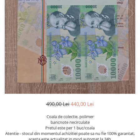
Bancnote Asia
Monede Asia
Bancnote Australia si Oceania
Monede Australia si Oceania
Bancnote Europa
Monede Euro, Eurocenti
Gradate PMG
Monede Europa
490,00 Lei
440,00 Lei
Coala de colectie, polimer
bancnote necirculate
Pretul este per 1 buc/coala
Atentie - stocul din momentul achizitiei poate sa nu fie 100% garantat,
acesta este actualizat in mod automat la 24h