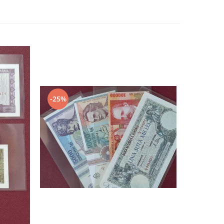
-25%
-20%