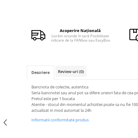
Monede Africa
Monede America
Monede Asia
Monede Australia si Oceania
Acoperire Națională
Monede Euro, Eurocenti
Livrăm oriunde în țară Posibilitate
Monede Europa
ridicare de la FANbox sau EasyBox
Bancnote
Bancnote Romania
Accesorii colectie bancnote
Review-uri
(0)
Descriere
Albume cu folii pentru stocare
bancnote
Bancnota de colectie, autentica
Bibliorafturi
Seria bancnotei sau anul pot sa difere uneori fata de cea 
Folii pentru stocare bancnote, la
Pretul este per 1 bucata
bucata
Atentie - stocul din momentul achizitiei poate sa nu fie 10
actualizat in mod automat la 24h
Folii pentru stocare bancnote, la
pachet
Informatii conformitate produs
Folii tip poseta, pentru bancnote,
cu 1 buzunar