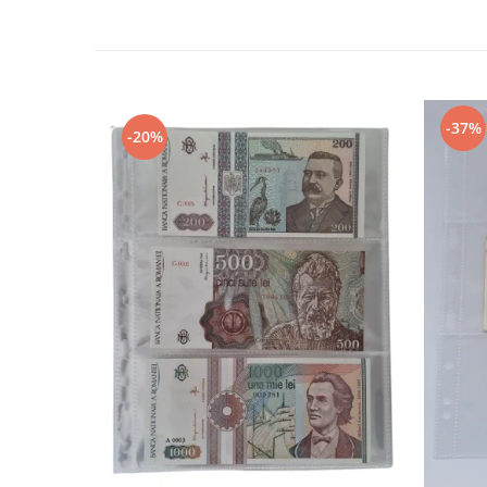
Bancnote straine
Bancnote Africa
Bancnote America
Bancnote Asia
Bancnote Australia si Oceania
-37%
-20%
Bancnote Europa
Gradate PMG
Idei cadouri
Timbre
Accesorii filatelie
Timbre si coli Romania
Carte Postala / FDC
Din trusa colectionarului
Alte colectibile
Insigne/Medalii/Decoratii