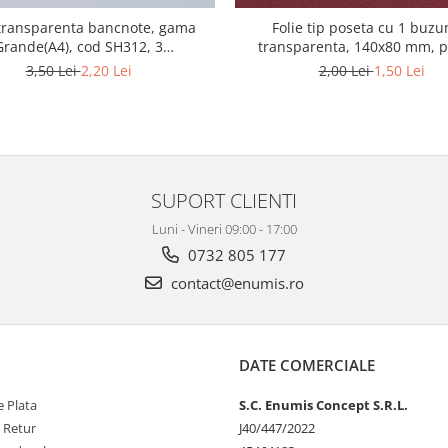
 transparenta bancnote, gama
Folie tip poseta cu 1 buzu
Grande(A4), cod SH312, 3
transparenta, 140x80 mm, 
compartimente
bancnote
3,50 Lei
2,20 Lei
2,00 Lei
1,50 Lei
SUPORT CLIENTI
Luni - Vineri 09:00 - 17:00
0732 805 177
contact@enumis.ro
DATE COMERCIALE
 Plata
S.C. Enumis Concept S.R.L.
e Retur
J40/447/2022