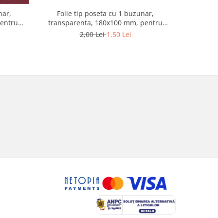
nar,
Folie tip poseta cu 1 buzunar,
Folie t
pentru
transparenta, 180x100 mm, pentru
Optima, 
bancnote
2,00 Lei
1,50 Lei