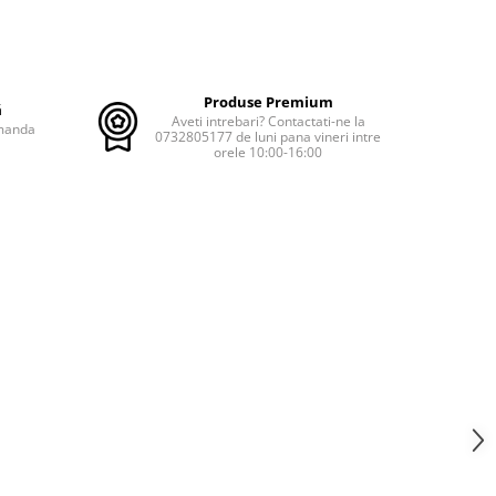
Produse Premium
ă
Aveti intrebari? Contactati-ne la
omanda
0732805177 de luni pana vineri intre
orele 10:00-16:00