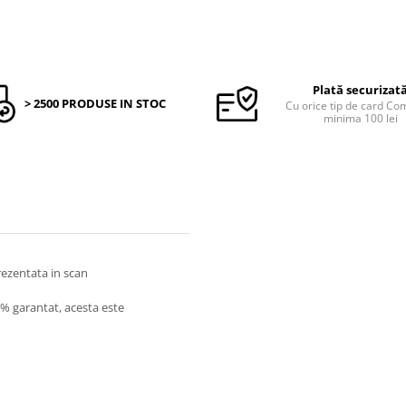
Plată securizat
> 2500 PRODUSE IN STOC
Cu orice tip de card C
minima 100 lei
prezentata in scan
0% garantat, acesta este