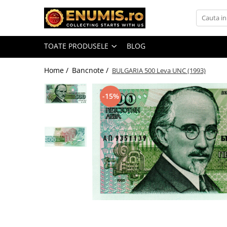
Toate Produsele
TOATE PRODUSELE
BLOG
Monede
Monede Romania
Home /
Bancnote /
BULGARIA 500 Leva UNC (1993)
Accesorii colectie monede
-15%
Albume cu folii pentru stocare
monede
Bibliorafturi
Capsule monede
Cartonase autoadezive
Folii stocare monede
Soluții curățare, pensete, mănuși,
lupa
Tavite stocare si expunere
Monede straine