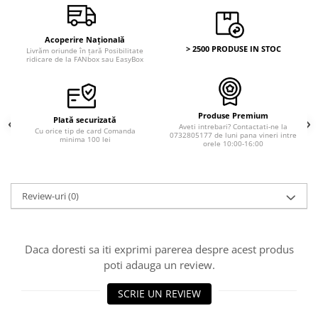
Acoperire Națională
> 2500 PRODUSE IN STOC
Livrăm oriunde în țară Posibilitate
ridicare de la FANbox sau EasyBox
Produse Premium
Plată securizată
Aveti intrebari? Contactati-ne la
Cu orice tip de card Comanda
0732805177 de luni pana vineri intre
minima 100 lei
orele 10:00-16:00
Review-uri
(0)
Daca doresti sa iti exprimi parerea despre acest produs
poti adauga un review.
SCRIE UN REVIEW