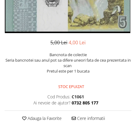
Bancnote Asia
Monede Asia
Bancnote Australia si Oceania
Monede Australia si Oceania
Bancnote Europa
Monede Euro, Eurocenti
Gradate PMG
Monede Europa
5,00 Lei
4,00 Lei
Bancnota de colectie
Seria bancnotei sau anul pot sa difere uneori fata de cea prezentata in
scan
Pretul este per 1 bucata
STOC EPUIZAT
Cod Produs:
C1061
Ai nevoie de ajutor?
0732 805 177
Adauga la Favorite
Cere informatii