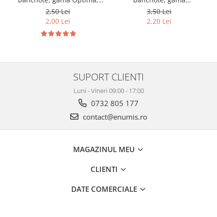
cod SH252, 3
Grande(A4), cod SH312, 3
2,50 Lei
3,50 Lei
compartimente
compartimente
2,00 Lei
2,20 Lei
SUPORT CLIENTI
Luni - Vineri 09:00 - 17:00
0732 805 177
contact@enumis.ro
MAGAZINUL MEU
CLIENTI
DATE COMERCIALE