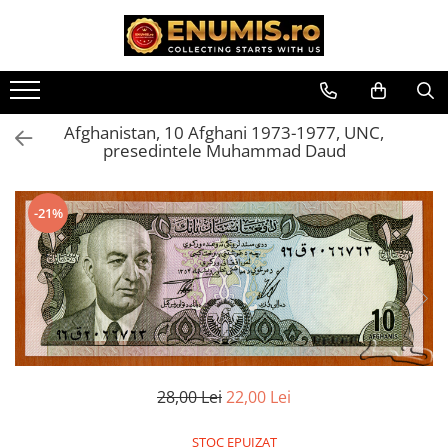
Toate Produsele
Monede
Afghanistan, 10 Afghani 1973-1977, UNC,
Monede Romania
presedintele Muhammad Daud
Accesorii colectie monede
Albume cu folii pentru stocare
-21%
monede
Bibliorafturi
Capsule monede
Cartonase autoadezive
Folii stocare monede
Soluții curățare, pensete, mănuși,
lupa
Tavite stocare si expunere
28,00 Lei
22,00 Lei
Monede straine
STOC EPUIZAT