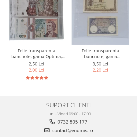
Folie transparenta
Folie transparenta
bancnote, gama Optima,
bancnote, gama
cod SH252, 3
Grande(A4), cod SH312, 3
2,50 Lei
3,50 Lei
compartimente
compartimente
2,00 Lei
2,20 Lei
SUPORT CLIENTI
Luni - Vineri 09:00 - 17:00
0732 805 177
contact@enumis.ro