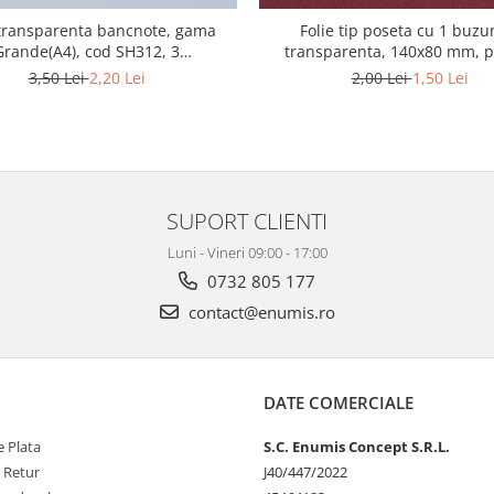
 transparenta bancnote, gama
Folie tip poseta cu 1 buzu
Grande(A4), cod SH312, 3
transparenta, 140x80 mm, 
compartimente
bancnote
3,50 Lei
2,20 Lei
2,00 Lei
1,50 Lei
SUPORT CLIENTI
Luni - Vineri 09:00 - 17:00
0732 805 177
contact@enumis.ro
DATE COMERCIALE
 Plata
S.C. Enumis Concept S.R.L.
e Retur
J40/447/2022