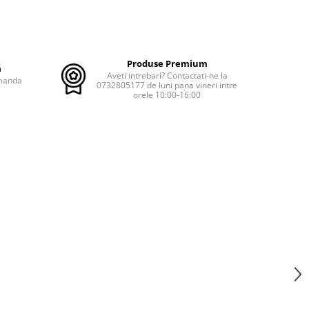
Produse Premium
ă
Aveti intrebari? Contactati-ne la
omanda
0732805177 de luni pana vineri intre
orele 10:00-16:00