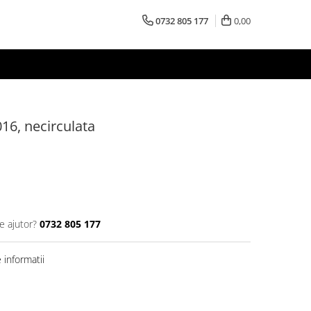
0732 805 177
0,00
16, necirculata
e ajutor?
0732 805 177
informatii