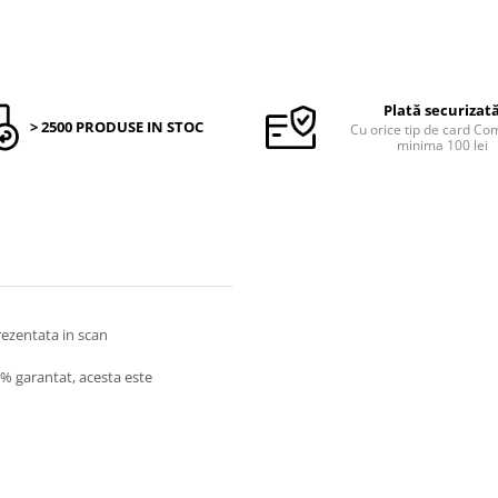
Plată securizat
> 2500 PRODUSE IN STOC
Cu orice tip de card C
minima 100 lei
prezentata in scan
0% garantat, acesta este