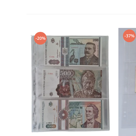
Bancnote straine
Bancnote Africa
Bancnote America
Bancnote Asia
Bancnote Australia si Oceania
-37%
-20%
Bancnote Europa
Gradate PMG
Idei cadouri
Timbre
Accesorii filatelie
Timbre si coli Romania
Carte Postala / FDC
Din trusa colectionarului
Alte colectibile
Insigne/Medalii/Decoratii