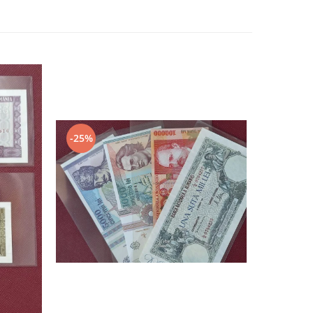
-25%
-20%