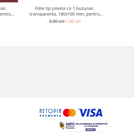
nar,
Folie tip poseta cu 1 buzunar,
Folie t
pentru
transparenta, 180x100 mm, pentru
Optima, 
bancnote
2,00 Lei
1,50 Lei