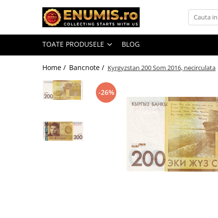
Toate Produsele
TOATE PRODUSELE
BLOG
Monede
Monede Romania
Home /
Bancnote /
Kyrgyzstan 200 Som 2016, necirculata
Accesorii colectie monede
-26%
Albume cu folii pentru stocare
monede
Bibliorafturi
Capsule monede
Cartonase autoadezive
Folii stocare monede
Soluții curățare, pensete, mănuși,
lupa
Tavite stocare si expunere
Monede straine