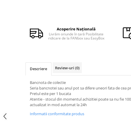
Monede Africa
Monede America
Monede Asia
Monede Australia si Oceania
Acoperire Națională
Monede Euro, Eurocenti
Livrăm oriunde în țară Posibilitate
Monede Europa
ridicare de la FANbox sau EasyBox
Bancnote
Bancnote Romania
Accesorii colectie bancnote
Review-uri
(0)
Descriere
Albume cu folii pentru stocare
bancnote
Bancnota de colectie
Bibliorafturi
Seria bancnotei sau anul pot sa difere uneori fata de cea 
Folii pentru stocare bancnote, la
Pretul este per 1 bucata
bucata
Atentie - stocul din momentul achizitiei poate sa nu fie 10
actualizat in mod automat la 24h
Folii pentru stocare bancnote, la
pachet
Informatii conformitate produs
Folii tip poseta, pentru bancnote,
cu 1 buzunar