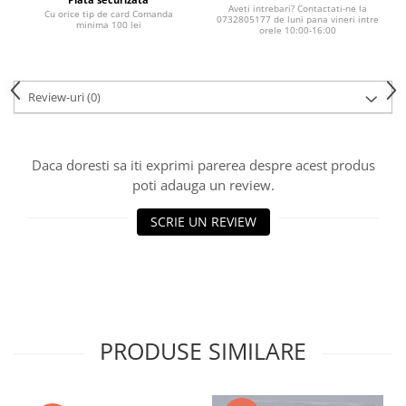
Aveti intrebari? Contactati-ne la
Cu orice tip de card Comanda
0732805177 de luni pana vineri intre
minima 100 lei
orele 10:00-16:00
Review-uri
(0)
Daca doresti sa iti exprimi parerea despre acest produs
poti adauga un review.
SCRIE UN REVIEW
PRODUSE SIMILARE