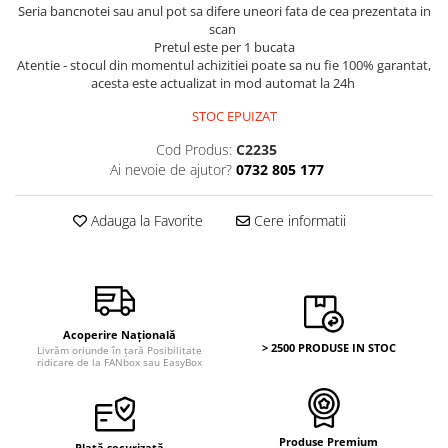
Bancnote Asia
Seria bancnotei sau anul pot sa difere uneori fata de cea prezentata in
Monede Asia
scan
Bancnote Australia si Oceania
Monede Australia si Oceania
Pretul este per 1 bucata
Bancnote Europa
Atentie - stocul din momentul achizitiei poate sa nu fie 100% garantat,
Monede Euro, Eurocenti
Gradate PMG
acesta este actualizat in mod automat la 24h
Monede Europa
STOC EPUIZAT
Cod Produs:
C2235
Ai nevoie de ajutor?
0732 805 177
Adauga la Favorite
Cere informatii
Acoperire Națională
> 2500 PRODUSE IN STOC
Livrăm oriunde în țară Posibilitate
ridicare de la FANbox sau EasyBox
Produse Premium
Plată securizată