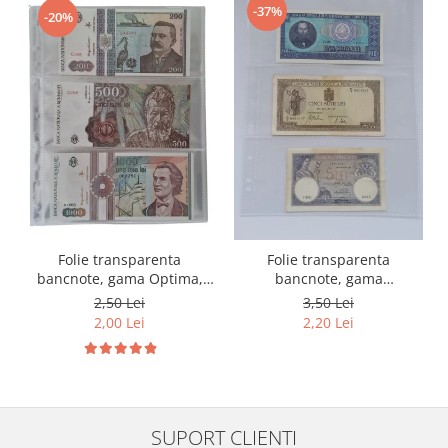
-37%
-20%
Folie transparenta
Folie transparenta
bancnote, gama Optima,
bancnote, gama
cod SH252, 3
Grande(A4), cod SH312, 3
2,50 Lei
3,50 Lei
compartimente
compartimente
2,00 Lei
2,20 Lei
SUPORT CLIENTI