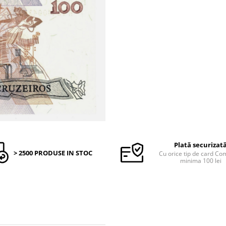
Plată securizat
> 2500 PRODUSE IN STOC
Cu orice tip de card C
minima 100 lei