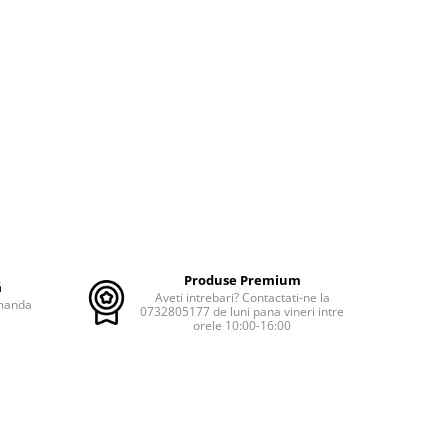
Produse Premium
ă
Aveti intrebari? Contactati-ne la
omanda
0732805177 de luni pana vineri intre
orele 10:00-16:00