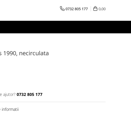
0732 805 177
0,00
 1990, necirculata
e ajutor?
0732 805 177
informatii