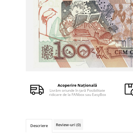
Monede Africa
Monede America
Monede Asia
Monede Australia si Oceania
Monede Euro, Eurocenti
Monede Europa
Bancnote
Bancnote Romania
Accesorii colectie bancnote
Albume cu folii pentru stocare
bancnote
Acoperire Națională
Bibliorafturi
Livrăm oriunde în țară Posibilitate
Folii pentru stocare bancnote, la
ridicare de la FANbox sau EasyBox
bucata
Folii pentru stocare bancnote, la
pachet
Folii tip poseta, pentru bancnote,
Review-uri
(0)
Descriere
cu 1 buzunar