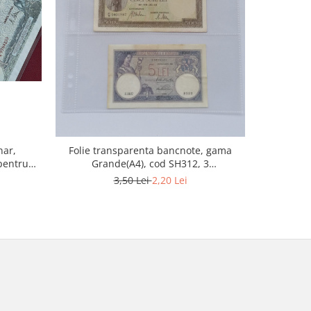
-20%
nar,
Folie transparenta bancnote, gama
Folie t
pentru
Grande(A4), cod SH312, 3
Optima, 
compartimente
3,50 Lei
2,20 Lei