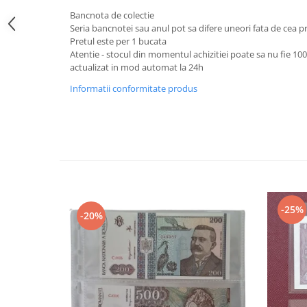
Bancnote straine
Bancnota de colectie
Bancnote Africa
Seria bancnotei sau anul pot sa difere uneori fata de cea 
Pretul este per 1 bucata
Bancnote America
Atentie - stocul din momentul achizitiei poate sa nu fie 10
Bancnote Asia
actualizat in mod automat la 24h
Bancnote Australia si Oceania
Informatii conformitate produs
Bancnote Europa
Gradate PMG
Idei cadouri
Timbre
Accesorii filatelie
Timbre si coli Romania
-25%
Carte Postala / FDC
-20%
Din trusa colectionarului
Alte colectibile
Insigne/Medalii/Decoratii