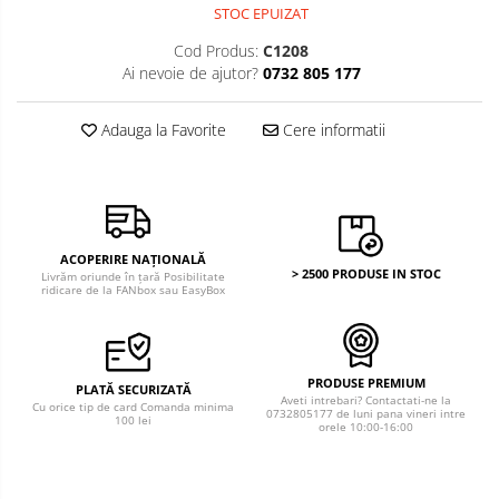
Bancnote America
STOC EPUIZAT
Monede America
Bancnote Asia
Monede Asia
Cod Produs:
C1208
Bancnote Australia si Oceania
Ai nevoie de ajutor?
0732 805 177
Monede Australia si Oceania
Bancnote Europa
Monede Euro, Eurocenti
Adauga la Favorite
Cere informatii
Gradate PMG
Monede Europa
ACOPERIRE NAȚIONALĂ
> 2500 PRODUSE IN STOC
Livrăm oriunde în țară Posibilitate
ridicare de la FANbox sau EasyBox
PRODUSE PREMIUM
PLATĂ SECURIZATĂ
Aveti intrebari? Contactati-ne la
Cu orice tip de card Comanda minima
0732805177 de luni pana vineri intre
100 lei
orele 10:00-16:00