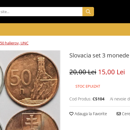
,50 halierov, UNC
Slovacia set 3 monede
20,00 Lei
15,00 Lei
STOC EPUIZAT
Cod Produs:
C5104
Ai nevoie d
Adauga la Favorite
Cere 