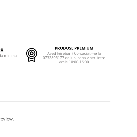
PRODUSE PREMIUM
TĂ
Aveti intrebari? Contactati-ne la
nda minima
0732805177 de luni pana vineri intre
orele 10:00-16:00
review.