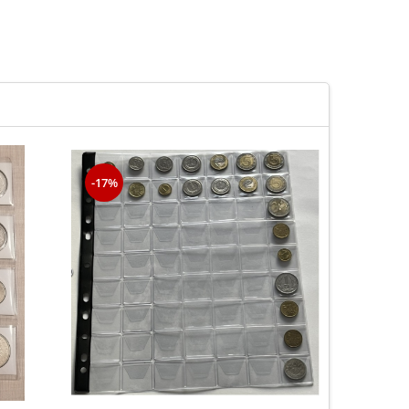
-17%
-20%