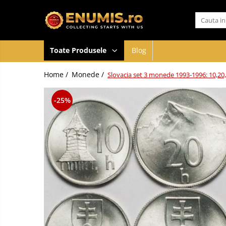
Toate Produsele
Toate Produsele
Blog
Monede
Monede Romania
Home /
Monede /
Slovacia set 3 monede 1993-1996: 10,20
Accesorii colectie monede
Albume cu folii pentru stocare
-25%
monede
Bibliorafturi
Capsule monede
Cartonase autoadezive
Folii stocare monede
Soluții curățare, pensete, mănuși,
lupa
Tavite stocare si expunere
Monede straine