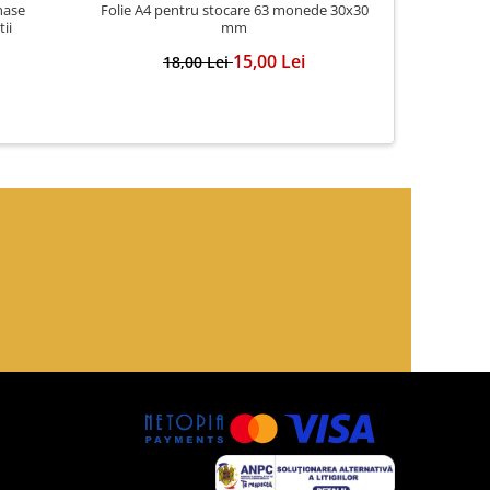
Folie A4 pentru stocare 63 monede 30x30
nase
Pachet 5 
mm
ii
moned
15,00 Lei
18,00 Lei