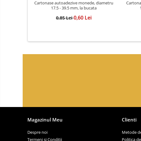
Cartonase autoadezive monede, diametru
Cartona
17.5 - 39.5 mm, la bucata
0,60 Lei
0,85 Lei
Magazinul Meu
Clienti
Despre noi
Metode de
Termeni si Conditii
Politica d