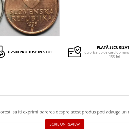
PLATĂ SECURIZA
> 2500 PRODUSE IN STOC
Cu orice tip de card Coma
100 lei
oresti sa iti exprimi parerea despre acest produs poti adauga un 
SCRIE UN REVIEW