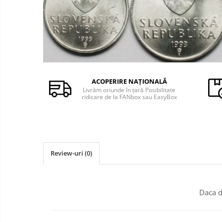
Monede Africa
Monede America
Monede Asia
Monede Australia si Oceania
Monede Euro, Eurocenti
Monede Europa
ACOPERIRE NAȚIONALĂ
Bancnote
Livrăm oriunde în țară Posibilitate
Bancnote Romania
ridicare de la FANbox sau EasyBox
Accesorii colectie bancnote
Albume cu folii pentru stocare
bancnote
Bibliorafturi
Review-uri
(0)
Folii pentru stocare bancnote, la
bucata
Folii pentru stocare bancnote, la
Daca d
pachet
Folii tip poseta, pentru bancnote,
cu 1 buzunar