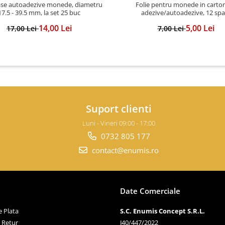
se autoadezive monede, diametru
Folie pentru monede in carto
17.5 - 39.5 mm, la set 25 buc
adezive/autoadezive, 12 spat
14,00 Lei
5,00 Lei
17,00 Lei
7,00 Lei
Suport clienti
Luni - Vineri 09:00 - 17:00
0732 805 177
contact@enumis.ro
Date Comerciale
 Plata
S.C. Enumis Concept S.R.L.
e Retur
J40/447/2022