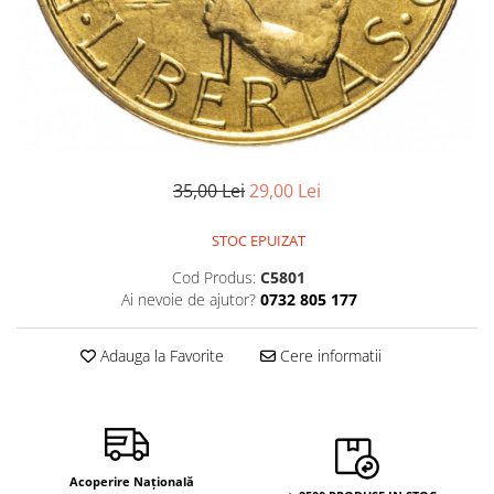
Bancnote Asia
Monede Asia
Bancnote Australia si Oceania
Monede Australia si Oceania
Bancnote Europa
Monede Euro, Eurocenti
Gradate PMG
Monede Europa
35,00 Lei
29,00 Lei
STOC EPUIZAT
Cod Produs:
C5801
Ai nevoie de ajutor?
0732 805 177
Adauga la Favorite
Cere informatii
Acoperire Națională