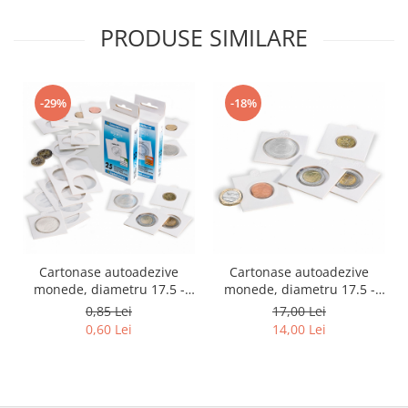
PRODUSE SIMILARE
-29%
-18%
Cartonase autoadezive
Cartonase autoadezive
monede, diametru 17.5 -
monede, diametru 17.5 -
39.5 mm, la bucata
39.5 mm, la set 25 buc
0,85 Lei
17,00 Lei
0,60 Lei
14,00 Lei