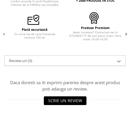
> 2500 PRODUSE IN STOC
Livrăm oriunde în țară Posibilitate
ridicare de la FANbox sau EasyBox
Produse Premium
Plată securizată
Aveti intrebari? Contactati-ne la
Cu orice tip de card Comanda
0732805177 de luni pana vineri intre
minima 100 lei
orele 10:00-16:00
Review-uri
(0)
Daca doresti sa iti exprimi parerea despre acest produs
poti adauga un review.
SCRIE UN REVIEW