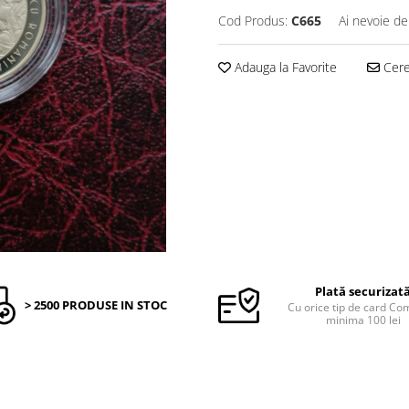
Cod Produs:
C665
Ai nevoie de
Adauga la Favorite
Cere 
Plată securizat
> 2500 PRODUSE IN STOC
Cu orice tip de card C
minima 100 lei