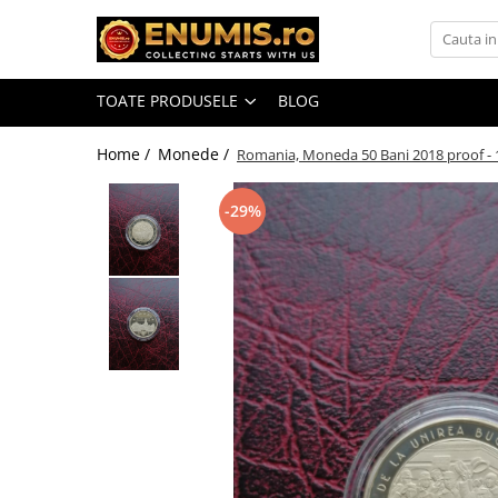
Toate Produsele
TOATE PRODUSELE
BLOG
Monede
Monede Romania
Home /
Monede /
Romania, Moneda 50 Bani 2018 proof - 1
Accesorii colectie monede
-29%
Albume cu folii pentru stocare
monede
Bibliorafturi
Capsule monede
Cartonase autoadezive
Folii stocare monede
Soluții curățare, pensete, mănuși,
lupa
Tavite stocare si expunere
Monede straine