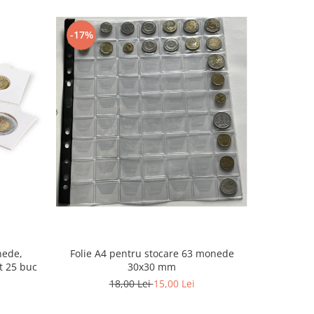
-17%
-20%
Folie A4 pentru stocare 63 monede
nede,
Pachet 5 F
30x30 mm
t 25 buc
monede
18,00 Lei
15,00 Lei