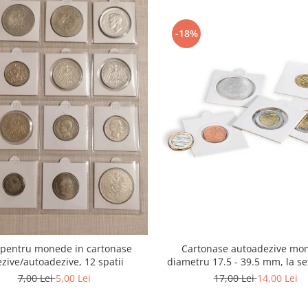
-18%
e pentru monede in cartonase
Cartonase autoadezive mo
zive/autoadezive, 12 spatii
diametru 17.5 - 39.5 mm, la se
7,00 Lei
5,00 Lei
17,00 Lei
14,00 Lei