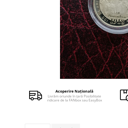
Monede Africa
Monede America
Monede Asia
Monede Australia si Oceania
Monede Euro, Eurocenti
Monede Europa
Bancnote
Bancnote Romania
Accesorii colectie bancnote
Albume cu folii pentru stocare
bancnote
Bibliorafturi
Folii pentru stocare bancnote, la
Acoperire Națională
bucata
Livrăm oriunde în țară Posibilitate
ridicare de la FANbox sau EasyBox
Folii pentru stocare bancnote, la
pachet
Folii tip poseta, pentru bancnote,
cu 1 buzunar