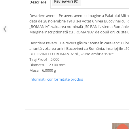
Review-uri
(0)
Bancnote straine
Descriere
Bancnote Africa
Descriere avers Pe avers avem o imagine a Palatului Mitro
Bancnote America
data de 28 noiembrie 1918, s-a votat unirea Bucovinei cu Ro
Bancnote Asia
„ROMANIA”, valoarea nominală „50 BANI”, stema României 
Margine inscripționată cu ,,ROMANIA” de două ori, cu stelu
Bancnote Australia si Oceania
Bancnote Europa
Descriere revers Pe revers găsim : scena în care Iancu Flo
Gradate PMG
anunță votarea unirii Bucovinei cu România; inscripțiile ,
BUCOVINEI CU ROMANIA” și ,,28 Noiembrie 1918”.
Idei cadouri
Tiraj Proof 5,000
Timbre
Diametru 23.00 mm
Masa 6.0000 g
Accesorii filatelie
Informatii conformitate produs
Timbre si coli Romania
Carte Postala / FDC
Din trusa colectionarului
Alte colectibile
Insigne/Medalii/Decoratii