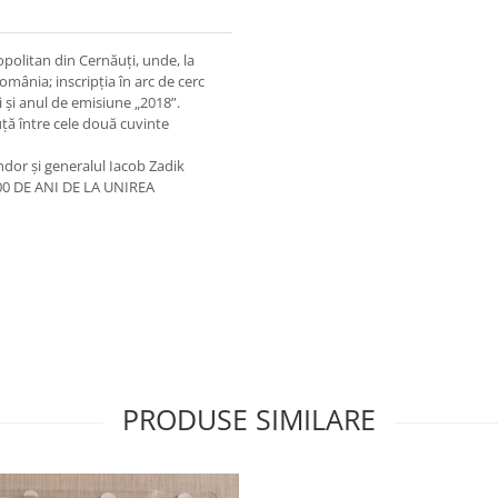
politan din Cernăuți, unde, la
mânia; inscripţia în arc de cerc
și anul de emisiune „2018”.
ță între cele două cuvinte
ndor și generalul Iacob Zadik
,100 DE ANI DE LA UNIREA
PRODUSE SIMILARE