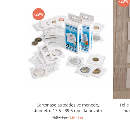
-29%
-29%
Cartonase autoadezive monede,
Foli
diametru 17.5 - 39.5 mm, la bucata
ade
0,85 Lei
0,60 Lei