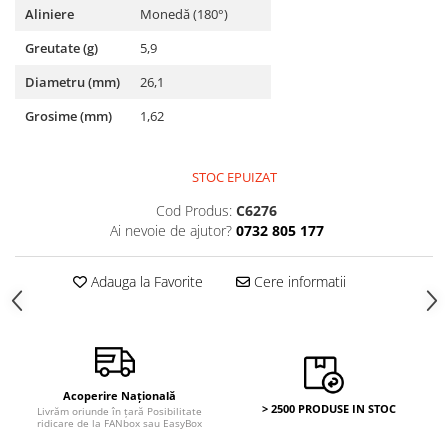
Aliniere
Monedă (180°)
Greutate (g)
5,9
Diametru (mm)
26,1
Grosime (mm)
1,62
STOC EPUIZAT
Cod Produs:
C6276
Ai nevoie de ajutor?
0732 805 177
Adauga la Favorite
Cere informatii
Acoperire Națională
> 2500 PRODUSE IN STOC
Livrăm oriunde în țară Posibilitate
ridicare de la FANbox sau EasyBox