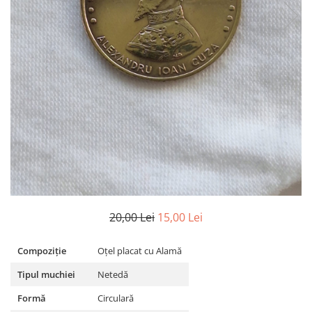
Bancnote Asia
Monede Asia
Bancnote Australia si Oceania
Monede Australia si Oceania
Bancnote Europa
Monede Euro, Eurocenti
Gradate PMG
Monede Europa
20,00 Lei
15,00 Lei
Compoziție
Oțel placat cu Alamă
Tipul muchiei
Netedă
Formă
Circulară