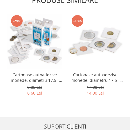
-29%
-18%
Cartonase autoadezive
Cartonase autoadezive
monede, diametru 17.5 -
monede, diametru 17.5 -
39.5 mm, la bucata
39.5 mm, la set 25 buc
0,85 Lei
17,00 Lei
0,60 Lei
14,00 Lei
SUPORT CLIENTI