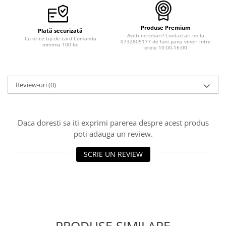
Produse Premium
Plată securizată
Aveti intrebari? Contactati-ne la
Cu orice tip de card Comanda
0732805177 de luni pana vineri intre
minima 100 lei
orele 10:00-16:00
Review-uri
(0)
Daca doresti sa iti exprimi parerea despre acest produs
poti adauga un review.
SCRIE UN REVIEW
PRODUSE SIMILARE