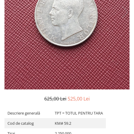
Bancnote Asia
Monede Asia
Bancnote Australia si Oceania
Monede Australia si Oceania
Bancnote Europa
Monede Euro, Eurocenti
Gradate PMG
Monede Europa
625,00 Lei
525,00 Lei
Descriere generală
TPT = TOTUL PENTRU TARA
Cod de catalog
KM# 59.2
Tiraj
2,250,000