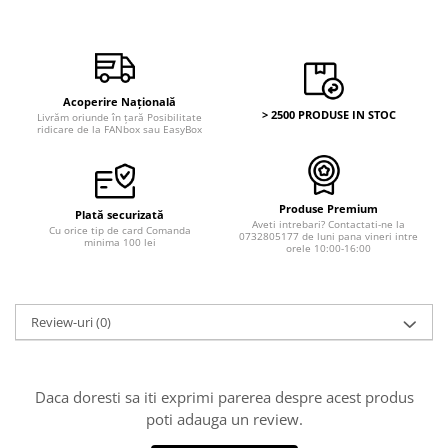
Acoperire Națională
> 2500 PRODUSE IN STOC
Livrăm oriunde în țară Posibilitate
ridicare de la FANbox sau EasyBox
Produse Premium
Plată securizată
Aveti intrebari? Contactati-ne la
Cu orice tip de card Comanda
0732805177 de luni pana vineri intre
minima 100 lei
orele 10:00-16:00
Review-uri
(0)
Daca doresti sa iti exprimi parerea despre acest produs
poti adauga un review.