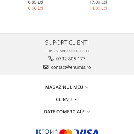
39.5 mm, la bucata
39.5 mm, la set 25 buc
0,85 Lei
17,00 Lei
0,60 Lei
14,00 Lei
SUPORT CLIENTI
Luni - Vineri 09:00 - 17:00
0732 805 177
contact@enumis.ro
MAGAZINUL MEU
CLIENTI
DATE COMERCIALE