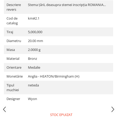
Descriere
Stema ţării, deasupra stemei inscripţia ROMANIA...
revers
Cod de
km#2.1
catalog
Tiraj
5,000,000
Diametru
20.00 mm
Masa
2.0000 g
Material
Bronz
Orientare
Medalie
Monetărie
Anglia - HEATON/Birmingham (H)
Tipul
neteda
muchiei
Designer
Wyon
STOC EPUIZAT