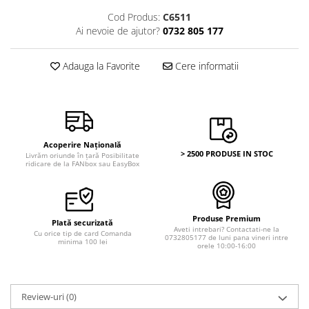
Cod Produs:
C6511
Ai nevoie de ajutor?
0732 805 177
Adauga la Favorite
Cere informatii
Acoperire Națională
> 2500 PRODUSE IN STOC
Livrăm oriunde în țară Posibilitate
ridicare de la FANbox sau EasyBox
Produse Premium
Plată securizată
Aveti intrebari? Contactati-ne la
Cu orice tip de card Comanda
0732805177 de luni pana vineri intre
minima 100 lei
orele 10:00-16:00
Review-uri
(0)