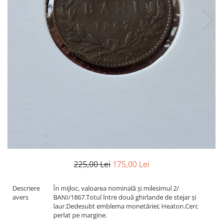
Bancnote Asia
Monede Asia
Bancnote Australia si Oceania
Monede Australia si Oceania
Bancnote Europa
Monede Euro, Eurocenti
Gradate PMG
Monede Europa
225,00 Lei
175,00 Lei
Descriere
În mijloc, valoarea nominală şi milesimul 2/
avers
BANI/1867.Totul între două ghirlande de stejar şi
laur.Dedesubt emblema monetăriei; Heaton.Cerc
perlat pe margine.