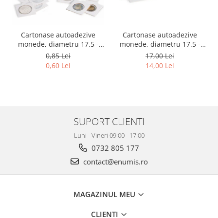
Cartonase autoadezive
Cartonase autoadezive
monede, diametru 17.5 -
monede, diametru 17.5 -
39.5 mm, la bucata
39.5 mm, la set 25 buc
0,85 Lei
17,00 Lei
0,60 Lei
14,00 Lei
SUPORT CLIENTI
Luni - Vineri 09:00 - 17:00
0732 805 177
contact@enumis.ro
MAGAZINUL MEU
CLIENTI