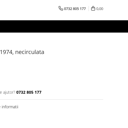
0732 805 177
0,00
1974, necirculata
e ajutor?
0732 805 177
informatii