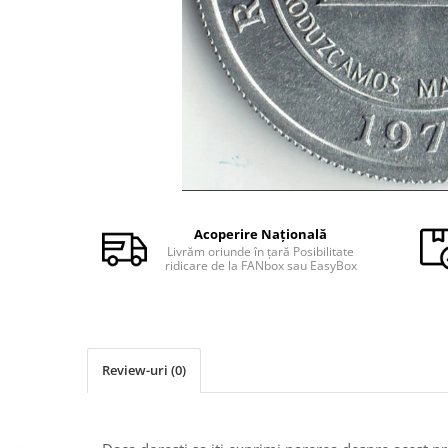
Monede Africa
Monede America
Monede Asia
Monede Australia si Oceania
Monede Euro, Eurocenti
Monede Europa
Bancnote
Bancnote Romania
Accesorii colectie bancnote
Acoperire Națională
Albume cu folii pentru stocare
Livrăm oriunde în țară Posibilitate
bancnote
ridicare de la FANbox sau EasyBox
Bibliorafturi
Folii pentru stocare bancnote, la
bucata
Folii pentru stocare bancnote, la
Review-uri
(0)
pachet
Folii tip poseta, pentru bancnote,
cu 1 buzunar