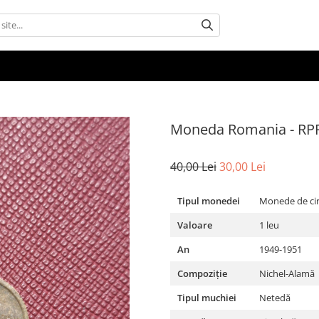
Moneda Romania - RPR
40,00 Lei
30,00 Lei
Tipul monedei
Monede de cir
Valoare
1 leu
An
1949-1951
Compoziție
Nichel-Alamă
Tipul muchiei
Netedă