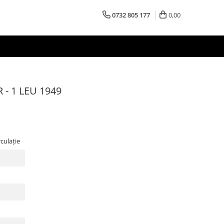
0732 805 177
0,00
 - 1 LEU 1949
culație