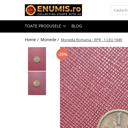
Toate Produsele
TOATE PRODUSELE
BLOG
Monede
Monede Romania
Home /
Monede /
Moneda Romania - RPR - 1 LEU 1949
Accesorii colectie monede
-25%
Albume cu folii pentru stocare
monede
Bibliorafturi
Capsule monede
Cartonase autoadezive
Folii stocare monede
Soluții curățare, pensete, mănuși,
lupa
Tavite stocare si expunere
Monede straine