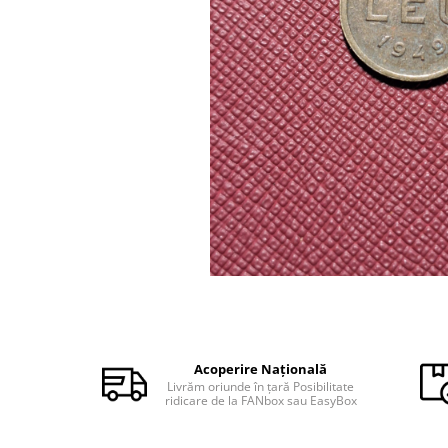
Monede Africa
Monede America
Monede Asia
Monede Australia si Oceania
Monede Euro, Eurocenti
Monede Europa
Bancnote
Bancnote Romania
Accesorii colectie bancnote
Albume cu folii pentru stocare
bancnote
Bibliorafturi
Folii pentru stocare bancnote, la
bucata
Folii pentru stocare bancnote, la
Acoperire Națională
pachet
Livrăm oriunde în țară Posibilitate
ridicare de la FANbox sau EasyBox
Folii tip poseta, pentru bancnote,
cu 1 buzunar