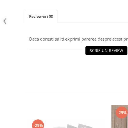
Bancnote straine
Bancnote Africa
Review-uri
(0)
Bancnote America
Bancnote Asia
Bancnote Australia si Oceania
Daca doresti sa iti exprimi parerea despre acest 
Bancnote Europa
Gradate PMG
SCRIE UN REVIEW
Idei cadouri
Timbre
Accesorii filatelie
Timbre si coli Romania
Carte Postala / FDC
Din trusa colectionarului
Alte colectibile
Insigne/Medalii/Decoratii
-29%
-29%