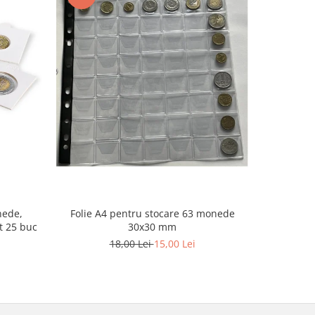
-20%
Folie A4 pentru stocare 63 monede
nede,
Pachet 5 F
30x30 mm
t 25 buc
monede
18,00 Lei
15,00 Lei