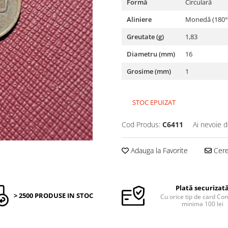
Formă
Circulară
Aliniere
Monedă (180°
Greutate (g)
1,83
Diametru (mm)
16
Grosime (mm)
1
STOC EPUIZAT
Cod Produs:
C6411
Ai nevoie d
Adauga la Favorite
Cere 
Plată securizat
> 2500 PRODUSE IN STOC
Cu orice tip de card C
minima 100 lei