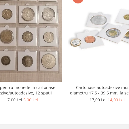
e pentru monede in cartonase
Cartonase autoadezive mo
zive/autoadezive, 12 spatii
diametru 17.5 - 39.5 mm, la se
7,00 Lei
5,00 Lei
17,00 Lei
14,00 Lei