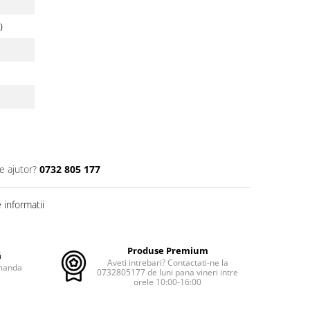
)
e ajutor?
0732 805 177
informatii
Produse Premium
ă
Aveti intrebari? Contactati-ne la
omanda
0732805177 de luni pana vineri intre
orele 10:00-16:00