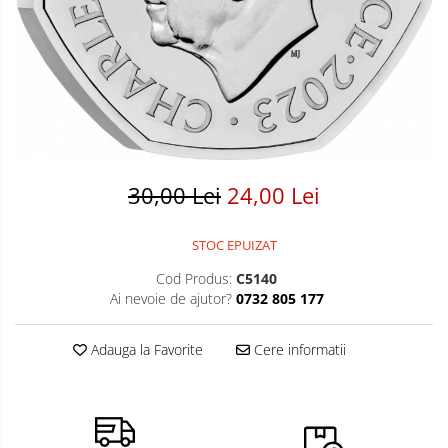
Bancnote America
Monede America
Bancnote Asia
Monede Asia
Bancnote Australia si Oceania
Monede Australia si Oceania
Bancnote Europa
Monede Euro, Eurocenti
Gradate PMG
Monede Europa
30,00 Lei
24,00 Lei
STOC EPUIZAT
Cod Produs:
C5140
Ai nevoie de ajutor?
0732 805 177
Adauga la Favorite
Cere informatii