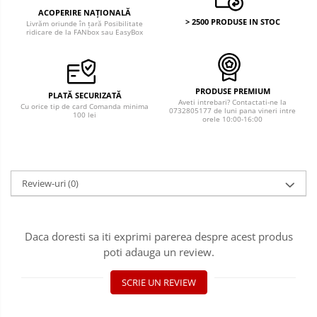
ACOPERIRE NAȚIONALĂ
> 2500 PRODUSE IN STOC
Livrăm oriunde în țară Posibilitate
ridicare de la FANbox sau EasyBox
PRODUSE PREMIUM
PLATĂ SECURIZATĂ
Aveti intrebari? Contactati-ne la
Cu orice tip de card Comanda minima
0732805177 de luni pana vineri intre
100 lei
orele 10:00-16:00
Review-uri
(0)
Daca doresti sa iti exprimi parerea despre acest produs
poti adauga un review.
SCRIE UN REVIEW