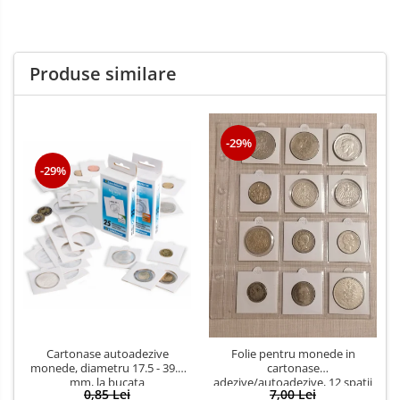
Produse similare
-29%
-29%
Cartonase autoadezive
Folie pentru monede in
monede, diametru 17.5 - 39.5
cartonase
mm, la bucata
adezive/autoadezive, 12 spatii
0,85 Lei
7,00 Lei