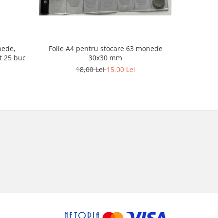
Folie A4 pentru stocare 63 monede
nede,
Pachet 5 F
30x30 mm
t 25 buc
monede
18,00 Lei
15,00 Lei