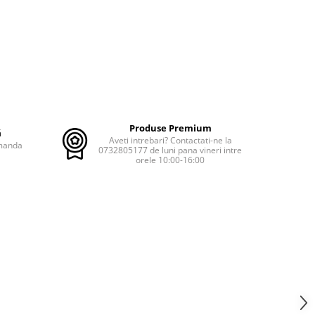
Produse Premium
ă
Aveti intrebari? Contactati-ne la
omanda
0732805177 de luni pana vineri intre
orele 10:00-16:00