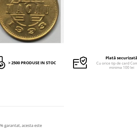
Plată securizat
> 2500 PRODUSE IN STOC
Cu orice tip de card C
minima 100 lei
0% garantat, acesta este