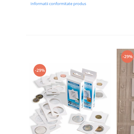
Bancnote straine
Informatii conformitate produs
Bancnote Africa
Bancnote America
Bancnote Asia
Bancnote Australia si Oceania
Bancnote Europa
Gradate PMG
-29%
Idei cadouri
Timbre
-29%
Accesorii filatelie
Timbre si coli Romania
Carte Postala / FDC
Din trusa colectionarului
Alte colectibile
Insigne/Medalii/Decoratii