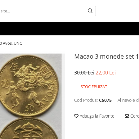
50 Avos, UNC
Macao 3 monede set 1
30,00 Lei
22,00 Lei
STOC EPUIZAT
Cod Produs:
C5075
Ai nevoie d
Adauga la Favorite
Cere 