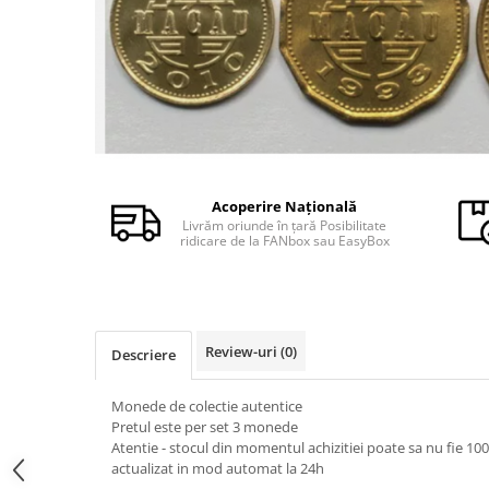
Monede Africa
Monede America
Monede Asia
Monede Australia si Oceania
Monede Euro, Eurocenti
Monede Europa
Bancnote
Bancnote Romania
Acoperire Națională
Livrăm oriunde în țară Posibilitate
Accesorii colectie bancnote
ridicare de la FANbox sau EasyBox
Albume cu folii pentru stocare
bancnote
Bibliorafturi
Folii pentru stocare bancnote, la
Review-uri
(0)
Descriere
bucata
Folii pentru stocare bancnote, la
Monede de colectie autentice
pachet
Pretul este per set 3 monede
Folii tip poseta, pentru bancnote,
Atentie - stocul din momentul achizitiei poate sa nu fie 10
cu 1 buzunar
actualizat in mod automat la 24h