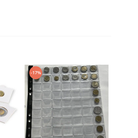
-17%
-20%