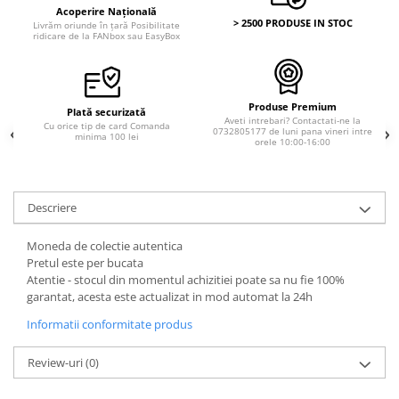
Acoperire Națională
> 2500 PRODUSE IN STOC
Livrăm oriunde în țară Posibilitate
ridicare de la FANbox sau EasyBox
Produse Premium
Plată securizată
Aveti intrebari? Contactati-ne la
Cu orice tip de card Comanda
0732805177 de luni pana vineri intre
minima 100 lei
orele 10:00-16:00
Descriere
Moneda de colectie autentica
Pretul este per bucata
Atentie - stocul din momentul achizitiei poate sa nu fie 100%
garantat, acesta este actualizat in mod automat la 24h
Informatii conformitate produs
Review-uri
(0)