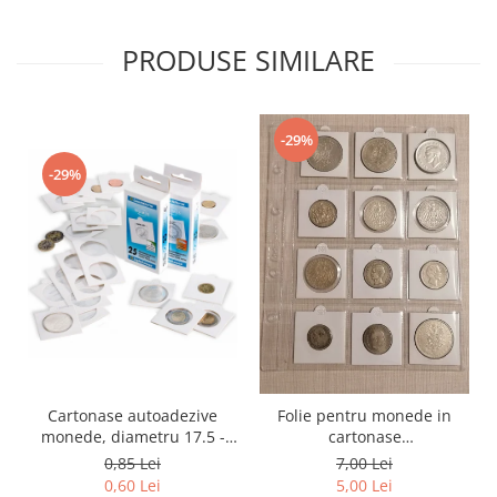
PRODUSE SIMILARE
-29%
-29%
Cartonase autoadezive
Folie pentru monede in
monede, diametru 17.5 -
cartonase
39.5 mm, la bucata
adezive/autoadezive, 12
0,85 Lei
7,00 Lei
spatii
0,60 Lei
5,00 Lei