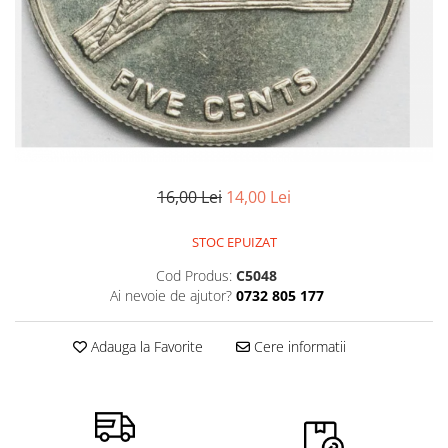
Bancnote Asia
Monede Asia
Bancnote Australia si Oceania
Monede Australia si Oceania
Bancnote Europa
Monede Euro, Eurocenti
Gradate PMG
Monede Europa
16,00 Lei
14,00 Lei
STOC EPUIZAT
Cod Produs:
C5048
Ai nevoie de ajutor?
0732 805 177
Adauga la Favorite
Cere informatii