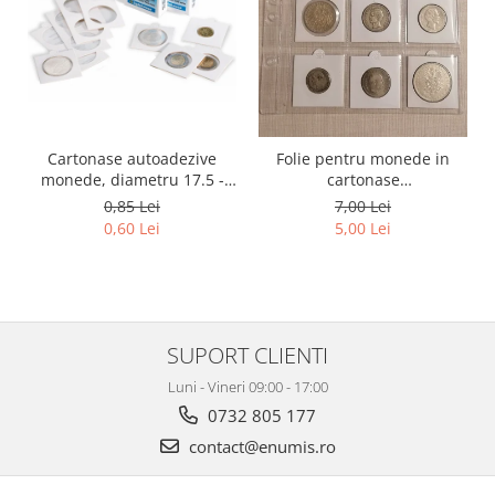
Cartonase autoadezive
Folie pentru monede in
monede, diametru 17.5 -
cartonase
39.5 mm, la bucata
adezive/autoadezive, 12
0,85 Lei
7,00 Lei
spatii
0,60 Lei
5,00 Lei
SUPORT CLIENTI
Luni - Vineri 09:00 - 17:00
0732 805 177
contact@enumis.ro