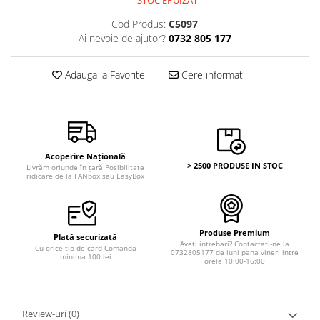
Bancnote Asia
Monede Asia
Bancnote Australia si Oceania
Cod Produs:
C5097
Monede Australia si Oceania
Ai nevoie de ajutor?
0732 805 177
Bancnote Europa
Monede Euro, Eurocenti
Gradate PMG
Monede Europa
Adauga la Favorite
Cere informatii
Acoperire Națională
> 2500 PRODUSE IN STOC
Livrăm oriunde în țară Posibilitate
ridicare de la FANbox sau EasyBox
Produse Premium
Plată securizată
Aveti intrebari? Contactati-ne la
Cu orice tip de card Comanda
0732805177 de luni pana vineri intre
minima 100 lei
orele 10:00-16:00
Review-uri
(0)