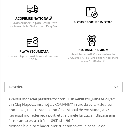
ACOPERIRE NAȚIONALĂ
> 2500 PRODUSE IN STOC
Livrăm oriunde în țară Posibilitate
ridicare de la FANbox sau EasyBox
PRODUSE PREMIUM
PLATĂ SECURIZATĂ
Aveti intrebari? Contactati-ne la
Cu orice tip de card Comanda minima
0732805177 de luni pana vineri intre
100 lei
orele 10:00-16:00
Descriere
Aversul monedei prezintă frontonul Universității „Babeș-Bolyai”
din Cluj-Napoca, inscripția „ROMANIA” în arc de cerc, valoarea
nominală „1 LEU”, stema României și anul de emisiune „2025”.
Reversul monedei redă portretul, numele lui Lucian Blaga și anii
între care acesta a trăit „1895” și „1961”.
Monedele din tombac cuprat sunt ambalate în capsule de