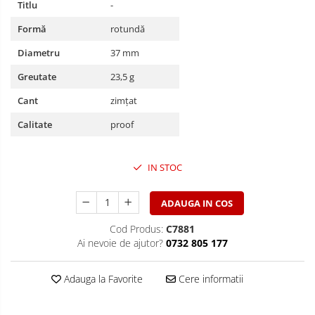
Titlu
-
Formă
rotundă
Diametru
37 mm
Greutate
23,5 g
Cant
zimțat
Calitate
proof
IN STOC
ADAUGA IN COS
Cod Produs:
C7881
Ai nevoie de ajutor?
0732 805 177
Adauga la Favorite
Cere informatii