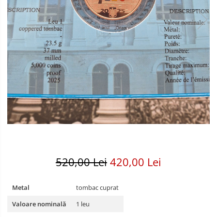
Bancnote America
Monede America
Bancnote Asia
Monede Asia
Bancnote Australia si Oceania
Monede Australia si Oceania
Bancnote Europa
Monede Euro, Eurocenti
Gradate PMG
Monede Europa
520,00 Lei
420,00 Lei
Metal
tombac cuprat
Valoare nominală
1 leu