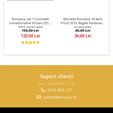
Romania, set 12 monede
Moneda Romania, 50 Bani
comemorative 50 bani 2010-
Proof 2019, Regele Ferdinand,
2019, necirculate
incapsulata
150,00 Lei
45,00 Lei
120,00 Lei
36,00 Lei
Suport clienti
Luni - Vineri 09:00 - 17:00
0732 805 177
contact@enumis.ro