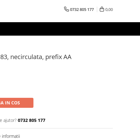
0732 805 177
0,00
3, necirculata, prefix AA
A IN COS
e ajutor?
0732 805 177
informatii