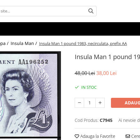
opa /
Insula Man /
Insula Man 1 pound 1983, necirculata, prefix AA
Insula Man 1 pound 198
48,00 Lei
38,00 Lei
IN STOC
ADAUG
Cod Produs:
C7945
Ai nevoie d
Adauga la Favorite
Cere 