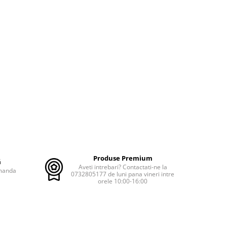
Produse Premium
ă
Aveti intrebari? Contactati-ne la
omanda
0732805177 de luni pana vineri intre
orele 10:00-16:00