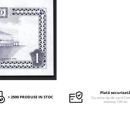
Plată securizat
> 2500 PRODUSE IN STOC
Cu orice tip de card C
minima 100 lei