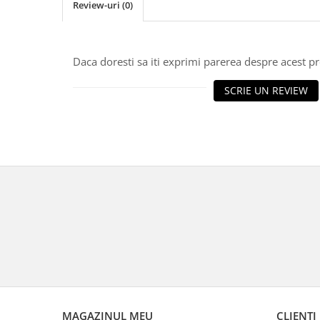
Bancnote straine
Review-uri
(0)
Bancnote Africa
Bancnote America
Daca doresti sa iti exprimi parerea despre acest 
Bancnote Asia
Bancnote Australia si Oceania
SCRIE UN REVIEW
Bancnote Europa
Gradate PMG
Idei cadouri
Timbre
Accesorii filatelie
Timbre si coli Romania
Carte Postala / FDC
Din trusa colectionarului
Alte colectibile
Insigne/Medalii/Decoratii
MAGAZINUL MEU
CLIENTI