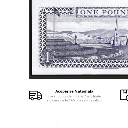
Monede Africa
Monede America
Monede Asia
Monede Australia si Oceania
Monede Euro, Eurocenti
Monede Europa
Bancnote
Bancnote Romania
Accesorii colectie bancnote
Albume cu folii pentru stocare
bancnote
Bibliorafturi
Folii pentru stocare bancnote, la
Acoperire Națională
bucata
Livrăm oriunde în țară Posibilitate
ridicare de la FANbox sau EasyBox
Folii pentru stocare bancnote, la
pachet
Folii tip poseta, pentru bancnote,
cu 1 buzunar