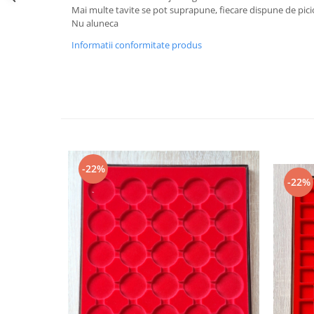
Bancnote straine
Mai multe tavite se pot suprapune, fiecare dispune de pic
Nu aluneca
Bancnote Africa
Bancnote America
Informatii conformitate produs
Bancnote Asia
Bancnote Australia si Oceania
Bancnote Europa
Gradate PMG
Idei cadouri
Timbre
-22%
Accesorii filatelie
-22%
Timbre si coli Romania
Carte Postala / FDC
Din trusa colectionarului
Alte colectibile
Insigne/Medalii/Decoratii