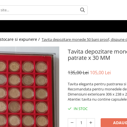
 stocare si expunere /
Tavita depozitare monede 50 bani proof, dispune d
Tavita depozitare mone
patrate x 30 MM
135,00 Lei
105,00 Lei
Tavita eleganta pentru pastrarea s
Recomandata pentru monedele de 5
Dimensiuni exterioare 306 x 238 x
Atentie: tavita nu contine capsulel
IN STOC
ADAUG