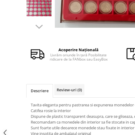
Monede Africa
Monede America
Monede Asia
Monede Australia si Oceania
Monede Euro, Eurocenti
Monede Europa
Bancnote
Acoperire Națională
Bancnote Romania
Livrăm oriunde în țară Posibilitate
ridicare de la FANbox sau EasyBox
Accesorii colectie bancnote
Albume cu folii pentru stocare
bancnote
Bibliorafturi
Review-uri
(0)
Descriere
Folii pentru stocare bancnote, la
bucata
Tavita eleganta pentru pastrarea si expunerea monedelor d
Folii pentru stocare bancnote, la
Catifea rosie la interior
pachet
Dispune de plastic transparent deasupra, care se gliseaza,
Recomandam ca monedele din interior sa fie stocate in ca
Folii tip poseta, pentru bancnote,
Sunt foarte utile deoarece monedele stau fixate in interior
cu 1 buzunar
Vine insotita de ambalajul original