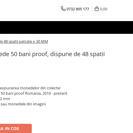
0732 805 177
0,00
e 48 spatii patrate x 30 MM
de 50 bani proof, dispune de 48 spatii
i expunerea monedelor din colectie
0 bani proof Romania, 2010 - prezent
 22 mm
e sau monedele din imagini
A IN COS