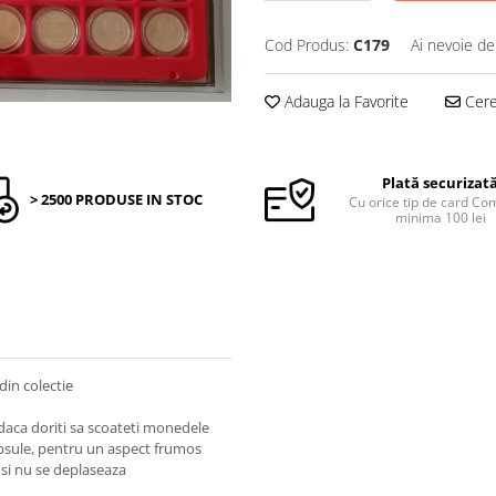
Cod Produs:
C179
Ai nevoie de
Adauga la Favorite
Cere 
Plată securizat
> 2500 PRODUSE IN STOC
Cu orice tip de card C
minima 100 lei
in colectie
 daca doriti sa scoateti monedele
psule, pentru un aspect frumos
 si nu se deplaseaza