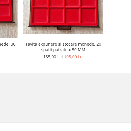
Tavita expunere si stocare monede, 20
nede, 30
Tavita ex
spatii patrate x 50 MM
sp
135,00 Lei
105,00 Lei
1