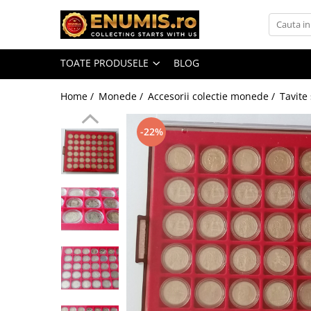
Toate Produsele
TOATE PRODUSELE
BLOG
Monede
Monede Romania
Home /
Monede /
Accesorii colectie monede /
Tavite
Accesorii colectie monede
-22%
Albume cu folii pentru stocare
monede
Bibliorafturi
Capsule monede
Cartonase autoadezive
Folii stocare monede
Soluții curățare, pensete, mănuși,
lupa
Tavite stocare si expunere
Monede straine