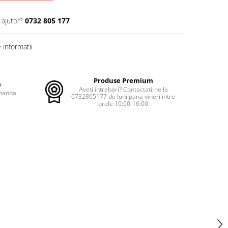
 ajutor?
0732 805 177
informatii
Produse Premium
ă
Aveti intrebari? Contactati-ne la
omanda
0732805177 de luni pana vineri intre
orele 10:00-16:00